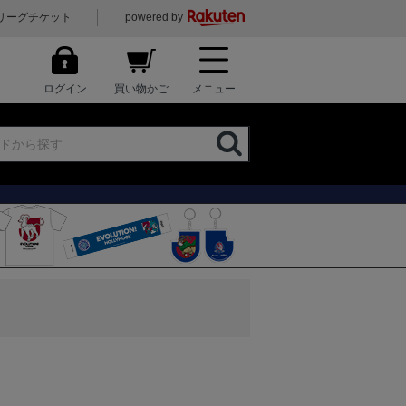
リーグチケット
powered by
ログイン
買い物かご
メニュー