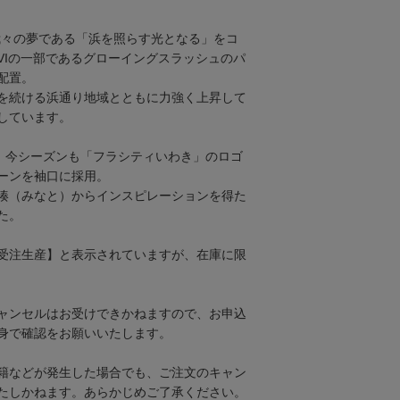
、我々の夢である「浜を照らす光となる」をコ
VIの一部であるグローイングスラッシュのパ
配置。
を続ける浜通り地域とともに力強く上昇して
しています。
は、今シーズンも「フラシティいわき」のロゴ
ーンを袖口に採用。
湊（みなと）からインスピレーションを得た
た。
受注生産】と表示されていますが、​在庫に限
ャンセルはお受けできかねますので、お申込
身で確認をお願いいたします。
籍などが発生した場合でも、ご注文のキャン
たしかねます。あらかじめご了承ください。