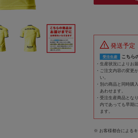
発送予定
こちら
受注生産
生産状況によりお
ご注文内容の変更
い。
別の商品と同時購
あわせます。
受注生産商品とな
内であっても早期
ます。
※ お客様都合による