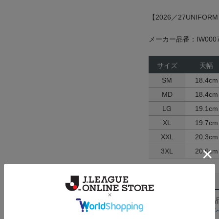
【2026／27UNIFOR
メーカー品番：IW0007
サイズ
天幅
SM
18.4cm
MD
18.4cm
LG
19.1cm
XL
19.7cm
XXL
20.3cm
3XL
20.6cm
返品・交換について
お客様都合による返
ん。詳しくは
ヘルプ