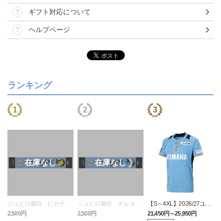
ギフト対応について
ヘルプページ
ランキング
ジュビロ磐田 ピカチュ
ジュビロ磐田 チルタリ
【S～4XL】2026/27ユニ
ウ タオルマフラー
ス タオルマフラー
フォーム オーセンティッ
2,500円
2,500円
21,450円～25,950円
1
クモデル:FP1st