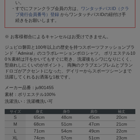
い。
すでにファンクラブ会員の方は、
ワンタッチパスID（クラ
ブ発行会員番号）登録
からワンタッチパスIDの紐付け手
続きをお願いします。
※ お客様都合によるキャンセルはお受けできません。
ジュビロ磐田と100年以上の歴史を持つスポーツファッションブラ
ンド「Admiral」のコラボレーションポロシャツ。 ポリエステル10
0％素材は汗をかいてもすぐに乾き、洗濯後もシワになりにくく、
型崩れしにくいのがポイント。 両胸のクラブエンブレムとブラン
ドロゴがアクセントになった、デイリーからスポーツシーンまで
活躍してくれるお洒落な1枚です。
メーカー品番：ju901455
素材：ポリエステル100%
洗濯洗い：洗濯機洗い可
サイズ
身丈
身巾
肩巾
袖丈
S
65cm
48cm
45cm
20cm
M
68cm
51cm
47cm
21cm
L
71cm
54cm
49cm
22cm
XL
74cm
57cm
51cm
23cm