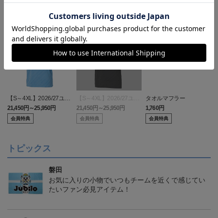
【S～4XL】2026/27ユニ
【S～4XL】2026/27ユニ
タオルマフラー
フォーム オーセンティッ
フォーム オーセンティッ
21,450円～25,950円
21,450円～25,950円
1,760円
1
クモデル:FP1st
クモデル:GK
会員特典
会員特典
会員特典
トピックス
磐田
お気に入りの小物でいつもチームを近くで感じてい
たいファン必見アイテム！