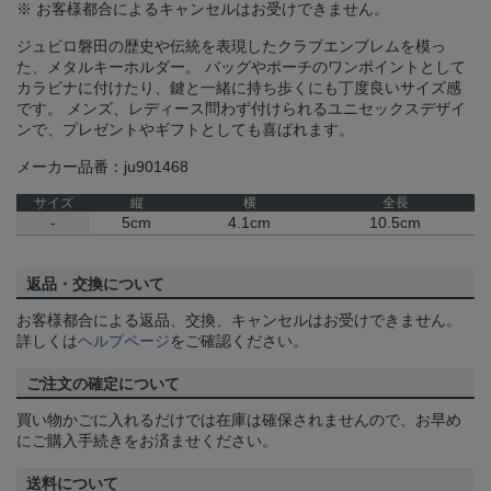
※ お客様都合によるキャンセルはお受けできません。
ジュビロ磐田の歴史や伝統を表現したクラブエンブレムを模っ
た、メタルキーホルダー。 バッグやポーチのワンポイントとして
カラビナに付けたり、鍵と一緒に持ち歩くにも丁度良いサイズ感
です。 メンズ、レディース問わず付けられるユニセックスデザイ
ンで、プレゼントやギフトとしても喜ばれます。
メーカー品番：ju901468
サイズ
縦
横
全長
-
5cm
4.1cm
10.5cm
返品・交換について
お客様都合による返品、交換、キャンセルはお受けできません。
詳しくは
ヘルプページ
をご確認ください。
ご注文の確定について
買い物かごに入れるだけでは在庫は確保されませんので、お早め
にご購入手続きをお済ませください。
送料について