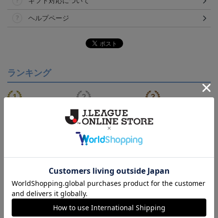
ギフト対応について
ヘルプページ
ランキング
【S～4XL】2026/27ユニ
【S～4XL】2026/27ユニ
タオルマフラー
フォーム オーセンティッ
フォーム オーセンティッ
21,450円～25,950円
21,450円～25,950円
1,760円
1
クモデル:FP1st
クモデル:GK
会員特典
会員特典
会員特典