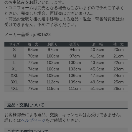
のお申込みをお願いいたします。
・ユニフォームは完売となる場合もございますので予めご了承く
ださい。完売した場合、再販売はございません。
・商品お受取り後の選手移籍による返品・返金・背番号変更はお
受けできません。予めご了承ください。
メーカー品番：ju901523
サイズ
着 丈
胸回り
裾回り
肩 幅
袖 丈
S
68cm
97cm
94cm
40.5cm
20cm
M
70cm
100cm
97cm
41.5cm
21cm
L
72cm
103cm
100cm
43.5cm
22cm
XL
74cm
106cm
103cm
45.5cm
23cm
XXL
76cm
109cm
106cm
47.5cm
24cm
3XL
78cm
112cm
109cm
49.5cm
25cm
4XL
79cm
115cm
111cm
51.5cm
26cm
返品・交換について
お客様都合による返品、交換、キャンセルはお受けできません。
詳しくは
ヘルプページ
をご確認ください。
ご注文の確定について