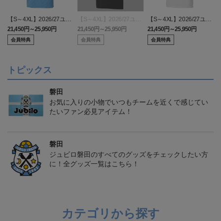
【S～4XL】2026/27ユニ
【S～4XL】2026/27ユニ
【S～4XL】2026/27ユニ
フォーム オーセンティッ
フォーム オーセンティッ
フォーム オーセンティッ
21,450円～25,950円
21,450円～25,950円
21,450円～25,950円
1
クモデル:FP1st
クモデル:GK
クモデル:FP2nd
会員特典
会員特典
会員特典
トピックス
磐田
お気に入りの小物でいつもチームを近くで感じてい
たいファン必見アイテム！
磐田
ジュビロ磐田のすべてのグッズをチェックしたい方
に！全グッズ一覧はこちら！
カテゴリから探す