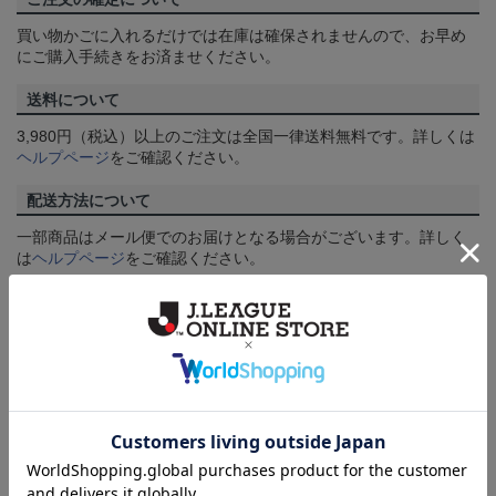
買い物かごに入れるだけでは在庫は確保されませんので、お早め
にご購入手続きをお済ませください。
送料について
3,980円（税込）以上のご注文は全国一律送料無料です。詳しくは
ヘルプページ
をご確認ください。
配送方法について
一部商品はメール便でのお届けとなる場合がございます。詳しく
は
ヘルプページ
をご確認ください。
商品について
【カラーについて】
商品画像は、お使いのパソコンのモニターおよびスマートフォン
のメーカー・機種・画面設定等により、実際の商品の色と異なっ
て見える場合がございます。あらかじめご了承ください。
【仕様について】
取り扱い商品によっては、パッケージやデザインなどの仕様が予
告なく変更になることがございます。