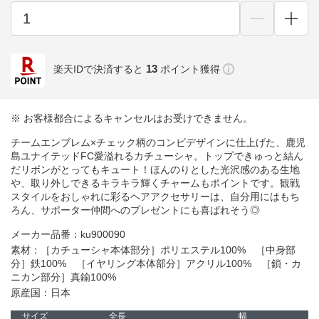
13
楽天IDで決済すると
ポイント獲得
※ お客様都合によるキャンセルはお受けできません。
チームエンブレム×チェック柄のコンビデザインに仕上げた、鹿児
島ユナイテッドFC愛溢れるカチューシャ。トップできゅっと結ん
だリボンがとってもキュート！ほんのりとした光沢感のある生地
や、取り外しできるキラキラ輝くチャームもポイントです。観戦
スタイルをおしゃれに彩るヘアアクセサリーは、自分用にはもち
ろん、サポーター仲間へのプレゼントにも喜ばれそう◎
メーカー品番：ku900090
素材：［カチューシャ本体部分］ポリエステル100% ［中身部
分］鉄100% ［イヤリング本体部分］アクリル100% ［鎖・カ
ニカン部分］真鍮100%
原産国：日本
サイズ
全長
幅