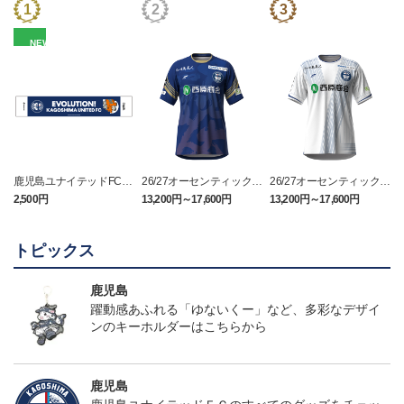
NEW
鹿児島ユナイテッドFC
26/27オーセンティックユ
26/27オーセンティックユ
バクーダ タオルマフラ
ニフォーム（FP1st）
ニフォーム（FP2nd）
2,500円
13,200円～17,600円
13,200円～17,600円
1
ー
トピックス
鹿児島
躍動感あふれる「ゆないくー」など、多彩なデザイ
ンのキーホルダーはこちらから
鹿児島