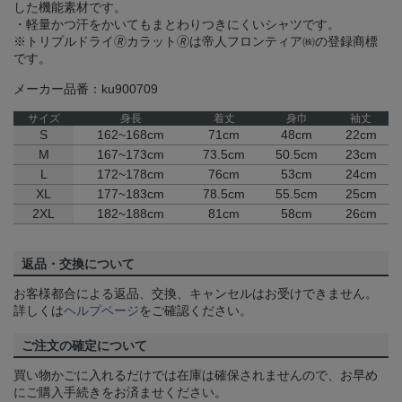
した機能素材です。
・軽量かつ汗をかいてもまとわりつきにくいシャツです。
※トリプルドライ🄬カラット🄬は帝人フロンティア㈱の登録商標
です。
メーカー品番：ku900709
サイズ
身長
着丈
身巾
袖丈
S
162~168cm
71cm
48cm
22cm
M
167~173cm
73.5cm
50.5cm
23cm
L
172~178cm
76cm
53cm
24cm
XL
177~183cm
78.5cm
55.5cm
25cm
2XL
182~188cm
81cm
58cm
26cm
返品・交換について
お客様都合による返品、交換、キャンセルはお受けできません。
詳しくは
ヘルプページ
をご確認ください。
ご注文の確定について
買い物かごに入れるだけでは在庫は確保されませんので、お早め
にご購入手続きをお済ませください。