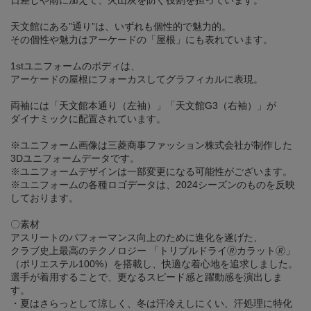
日差しや雨に加えて、火山灰を防ぐ役割を担っています。
天文館にある”通り”は、いずれも個性的で魅力的。
その個性や魅力はアーケードの「屋根」にも表れています。
1stユニフォームのボディは、
アーケードの屋根にフォーカスしてグラフィカルに表現。
両袖には「天文館本通り（左袖）」「天文館G3（右袖）」が
ダイナミックに配置されています。
※ユニフォーム画像は三菱商事ファッション株式会社が制作した
3Dユニフォームデータです。
※ユニフォームデザインは一部変更になる可能性がございます。
※ユニフォームの各種ロゴデータは、2024シーズンのものを反映
しております。
〇素材
アスリートのパフォーマンス向上のために進化を遂げた、
クラブ史上最高のテクノロジー 「トリプルドライ🄬カラット🄬」
（ポリエステル100%）を搭載し、快適な着心地を追求しました。
選手が着用することで、更なるスピード感と躍動感を演出しま
す。
・夏はさらっとして涼しく、冬は汗冷えしにくい、汗処理に特化