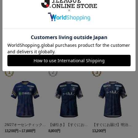
決済について
ギフト対応について
ヘルプページ
ランキング
26/27オーセンティックユ
【値引き】【すぐにお届
【すぐにお届け】明治安
ニフォーム（FP1st）
け】2025オーセンティッ
田J2・J3百年構想リーグ
13,200円～17,600円
8,800円
13,200円
6
クユニフォーム FP1st
オーセンティックユニフ