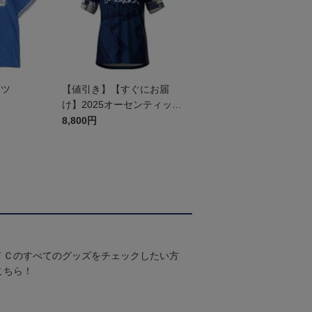
ャツ
【値引き】【すぐにお届
け】2025オーセンティック
ユニフォーム FP1st
8,800円
ＦＣのすべてのグッズをチェックしたい方
こちら！