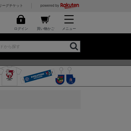
リーグチケット
powered by
ログイン
買い物かご
メニュー