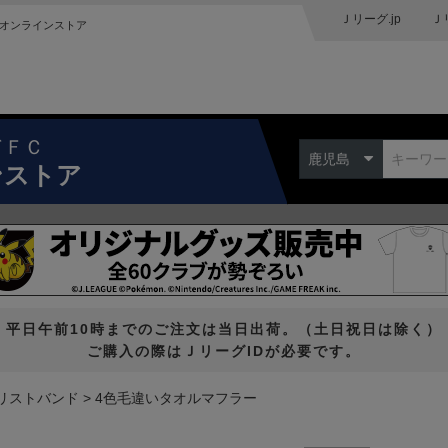
Ｊリーグ.jp
Ｊ
オンラインストア
ドＦＣ
鹿児島
ンストア
平日午前10時までのご注文は当日出荷。（土日祝日は除く）
ご購入の際はＪリーグIDが必要です。
リストバンド
4色毛違いタオルマフラー