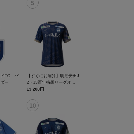
ドFC バ
【すぐにお届け】明治安田J
ルダー
2・J3百年構想リーグオー
センティックユニフォーム
13,200円
（FP1st）