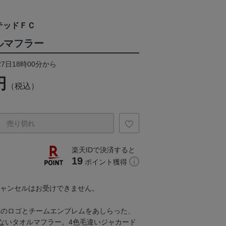
テッドＦＣ
ルマフラー
27日18時00分から
円
（税込）
売り切れ
楽天IDで決済すると
19
ポイント獲得
キャンセルはお受けできません。
Cのロゴとチームエンブレムをあしらった、
ないタオルマフラー。4色毛違いジャカード