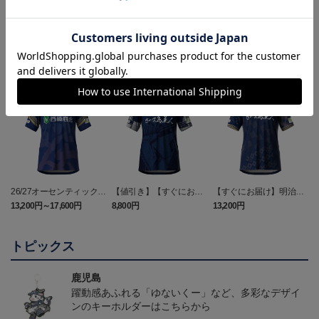
ランキング
26/27オーセンティックユ
【値引き】【すぐにお届
【すぐにお届け】明治安
ニフォーム（FP1st）
け】2025オーセンティッ
田J2・J3百年構想リーグ
13,200円～17,600円
8,800円
13,200円
6
クユニフォーム FP1st
オーセンティックユニフ
ォーム（FP1st）
トピックス
鹿児島
躍動感あふれる「ゆないくー」など、多彩なデザイ
ンのキーホルダーはこちらから