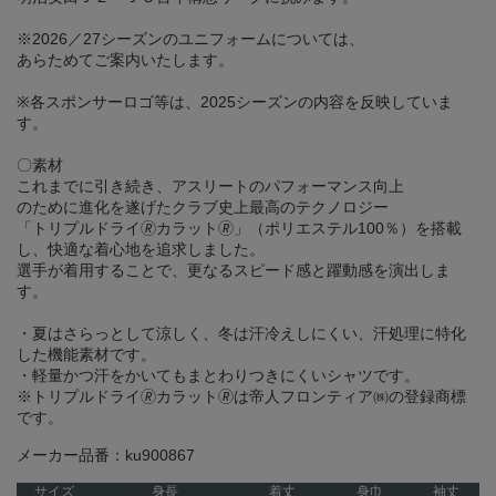
※2026／27シーズンのユニフォームについては、
あらためてご案内いたします。
※各スポンサーロゴ等は、2025シーズンの内容を反映していま
す。
〇素材
これまでに引き続き、アスリートのパフォーマンス向上
のために進化を遂げたクラブ史上最高のテクノロジー
「トリプルドライ🄬カラット🄬」（ポリエステル100％）を搭載
し、快適な着心地を追求しました。
選手が着用することで、更なるスピード感と躍動感を演出しま
す。
・夏はさらっとして涼しく、冬は汗冷えしにくい、汗処理に特化
した機能素材です。
・軽量かつ汗をかいてもまとわりつきにくいシャツです。
※トリプルドライ🄬カラット🄬は帝人フロンティア㈱の登録商標
です。
メーカー品番：ku900867
サイズ
身長
着丈
身巾
袖丈