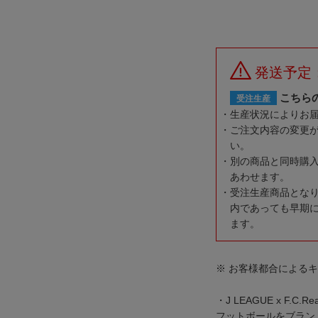
発送予定
こちら
受注生産
生産状況によりお
ご注文内容の変更
い。
別の商品と同時購
あわせます。
受注生産商品とな
内であっても早期
ます。
※ お客様都合による
・J LEAGUE x F.C.Real
フットボールをブランドのバ