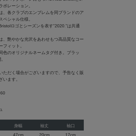
コラボレーション。
は、各クラブのエンブレムを同ブランドのア
スペシャル仕様。
stolロゴとシーズンを表す”2020.”は共通
は、艶やかな光沢をあわせもつ高品質なコー
ーフィット。
同色のオリジナルネームタグ付き。ブラッ
開。
いただく場合がございますので、予告なく販
ざいます。
60
ュ
身幅
袖丈
袖口
47cm
20cm
17cm