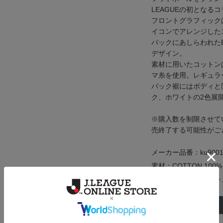
LEAGUEの初となる
フロントグラフィック
イコンでアレンジした
バックにあしらわれたBri
デザイン。
素材に用いたコットン
マ糸を使用。レギュラ
バック裾にはボディと
ク、ホワイトの2色展
※購入数を制限させて
売終了する可能性がご
メーカー品番：ku9001
素材：COTTON 100%
原産国：バングラデシ
サイズ
身丈
S
67cm