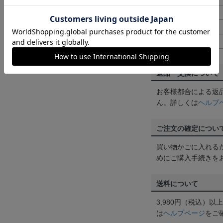
M
70cm
L
73cm
XL
75cm
返品・交換について
お客様都合による返
ん。詳しくは
ヘルプ
ご注文の確定につい
買い物かごに入れる
めにご購入手続きを
送料について
3,980円（税込）
は
ヘルプページ
をご