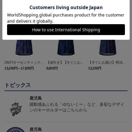
26/27オーセンティックユ
【値引き】【すぐにお届
【すぐにお届け】明治安
ニフォーム（FP1st）
け】2025オーセンティッ
田J2・J3百年構想リーグ
13,200円～17,600円
8,800円
13,200円
6
クユニフォーム FP1st
オーセンティックユニフ
ォーム（FP1st）
トピックス
鹿児島
躍動感あふれる「ゆないくー」など、多彩なデザイ
ンのキーホルダーはこちらから
鹿児島