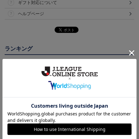
ギフト対応について
ヘルプページ
ランキング
NEW
NEW
鹿児島ユナイテッドFC
26/27オーセンティックユ
鹿児島ユナイテッドFC
バクーダ タオルマフラ
ニフォーム（FP1st）
バクーダ Tシャツ BLACK
2,500円
13,200円～17,600円
4,950円
1
ー