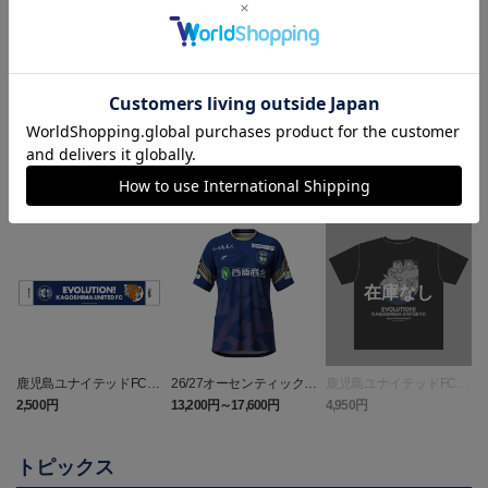
ランキング
NEW
鹿児島ユナイテッドFC
26/27オーセンティックユ
鹿児島ユナイテッドFC
バクーダ タオルマフラ
ニフォーム（FP1st）
バクーダ Tシャツ BLACK
2,500円
13,200円～17,600円
4,950円
1
ー
トピックス