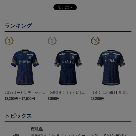
ランキング
26/27オーセンティックユ
【値引き】【すぐにお届
【すぐにお届け】明治安
ニフォーム（FP1st）
け】2025オーセンティッ
田J2・J3百年構想リーグ
13,200円～17,600円
8,800円
13,200円
6
クユニフォーム FP1st
オーセンティックユニフ
ォーム（FP1st）
トピックス
鹿児島
躍動感あふれる「ゆないくー」など、多彩なデザイ