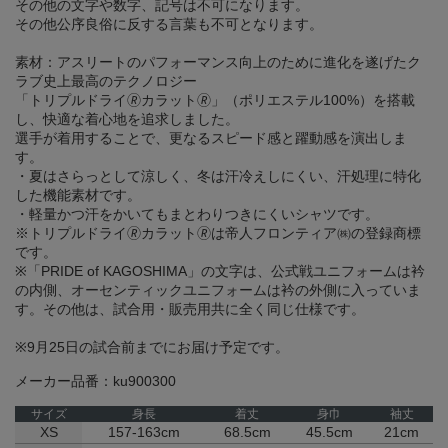
その他の文字や数字、記号は不可になります。
その他公序良俗に反する言葉も不可となります。
素材：アスリートのパフォーマンス向上のために進化を遂げたク
ラブ史上最高のテクノロジー
「トリプルドライ🄬カラット🄬」（ポリエステル100%）を搭載
し、快適な着心地を追求しました。
選手が着用することで、更なるスピード感と躍動感を演出しま
す。
・夏はさらっとして涼しく、冬は汗冷えしにくい、汗処理に特化
した機能素材です。
・軽量かつ汗をかいてもまとわりつきにくいシャツです。
※トリプルドライ🄬カラット🄬は帝人フロンティア㈱の登録商標
です。
※「PRIDE of KAGOSHIMA」の文字は、公式戦ユニフォームは衿
の内側、オーセンティックユニフォームは衿の外側に入っていま
す。その他は、試合用・販売用共に全く同じ仕様です。
※9月25日の試合前までにお届け予定です。
メーカー品番：ku900300
サイズ
身長
着丈
身巾
袖丈
XS
157-163cm
68.5cm
45.5cm
21cm