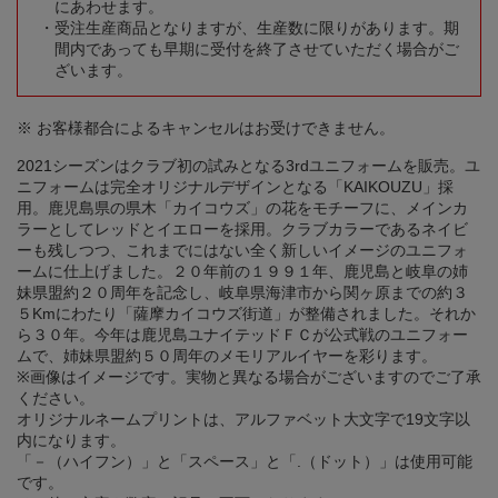
にあわせます。
受注生産商品となりますが、生産数に限りがあります。期
間内であっても早期に受付を終了させていただく場合がご
ざいます。
※ お客様都合によるキャンセルはお受けできません。
2021シーズンはクラブ初の試みとなる3rdユニフォームを販売。ユ
ニフォームは完全オリジナルデザインとなる「KAIKOUZU」採
用。鹿児島県の県木「カイコウズ」の花をモチーフに、メインカ
ラーとしてレッドとイエローを採用。クラブカラーであるネイビ
ーも残しつつ、これまでにはない全く新しいイメージのユニフォ
ームに仕上げました。２０年前の１９９１年、鹿児島と岐阜の姉
妹県盟約２０周年を記念し、岐阜県海津市から関ヶ原までの約３
５Kmにわたり「薩摩カイコウズ街道」が整備されました。それか
ら３０年。今年は鹿児島ユナイテッドＦＣが公式戦のユニフォー
ムで、姉妹県盟約５０周年のメモリアルイヤーを彩ります。
※画像はイメージです。実物と異なる場合がございますのでご了承
ください。
オリジナルネームプリントは、アルファベット大文字で19文字以
内になります。
「－（ハイフン）」と「スペース」と「.（ドット）」は使用可能
です。