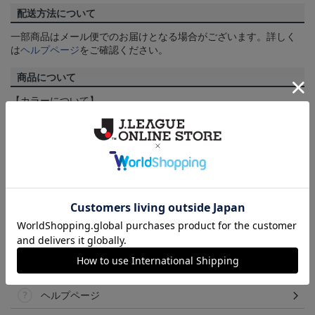
配送方法について
一部商品はメール便でのお届けとなる場合がございます。詳しく
は
ヘルプページ
をご確認ください。
商品について
【カラーについて】
商品画像は、お使いのパソコンのモニターおよびスマートフォン
のメーカー・機種・画面設定等により、実際の商品の色と異なっ
て見える場合がございます。あらかじめご了承ください。
【仕様について】
取り扱い商品によっては、パッケージやデザインなどの仕様が予
告なく変更になることがございます。
その他
決済について
ギフト対応について
ヘルプページ