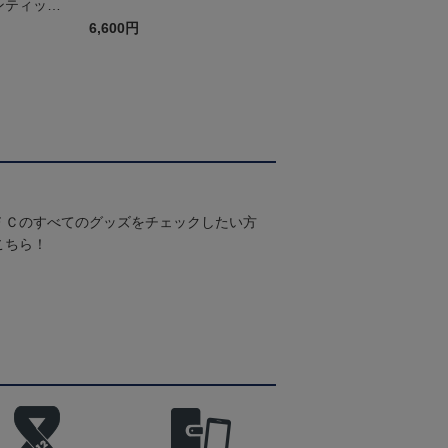
ンティック
st
6,600円
ＦＣのすべてのグッズをチェックしたい方
こちら！