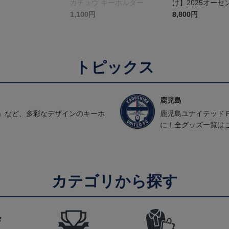
カチュウ キーホルダー
け】2025オーセ
ユニフォーム FP1
1,100円
8,800円
トピックス
鹿児島
」など、多彩なデザインのキーホ
鹿児島ユナイテッド
に！全グッズ一覧は
カテゴリから探す