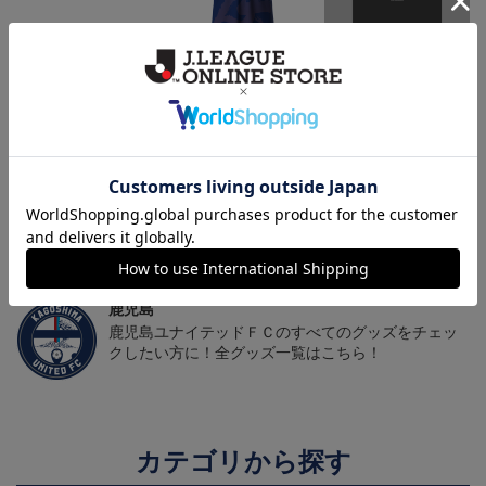
鹿児島ユナイテッドFC
26/27オーセンティックユ
鹿児島ユナイテッドFC
バクーダ タオルマフラ
ニフォーム（FP1st）
バクーダ Tシャツ BLACK
2,500円
13,200円～17,600円
4,950円
1
ー
トピックス
鹿児島
躍動感あふれる「ゆないくー」など、多彩なデザイ
ンのキーホルダーはこちらから
鹿児島
鹿児島ユナイテッドＦＣのすべてのグッズをチェッ
クしたい方に！全グッズ一覧はこちら！
カテゴリから探す