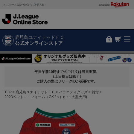
ユニフォームなどの公式グッズが買える！
powered by
鹿児島ユナイテッドＦＣ
公式オンラインストア
平日午前10時までのご注文は当日出荷。
（土日祝日は除く）
ご購入の際はＪリーグIDが必要です。
TOP
鹿児島ユナイテッドＦＣ
バラエティグッズ
雑貨
2023ペットユニフォーム（GK 1st）(中・大型犬用)