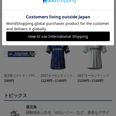
ランキング
NEW
鹿児島ユナイテッドFC
26/27オーセンティックユ
26/27オーセンティックユ
バクーダ タオルマフラ
ニフォーム（FP1st）
ニフォーム（FP2nd）
2,500円
13,200円～17,600円
13,200円～17,600円
1
ー
トピックス
鹿児島
躍動感あふれる「ゆないくー」など、多彩なデザイ