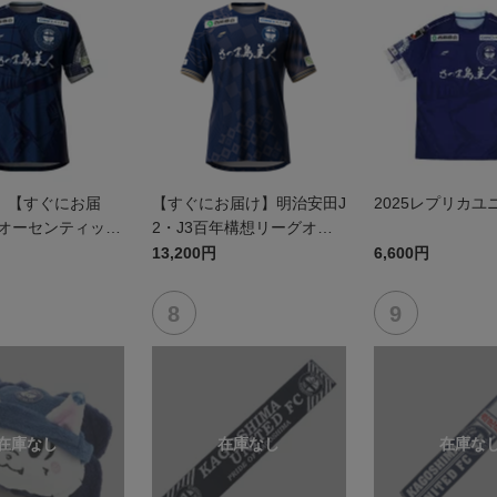
】【すぐにお届
【すぐにお届け】明治安田J
2025レプリカユ
5オーセンティック
2・J3百年構想リーグオー
 FP1st
センティックユニフォーム
13,200円
6,600円
（FP1st）