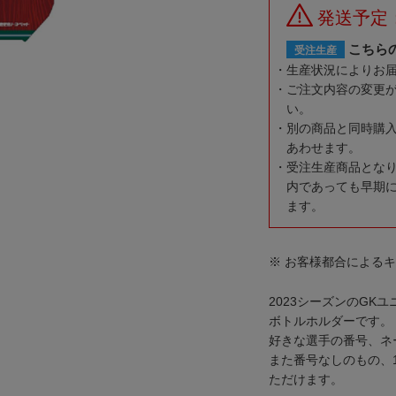
発送予定
こちら
受注生産
生産状況によりお
ご注文内容の変更
い。
別の商品と同時購
あわせます。
受注生産商品とな
内であっても早期
ます。
※ お客様都合による
2023シーズンのGK
ボトルホルダーです。
好きな選手の番号、ネ
また番号なしのもの、
ただけます。