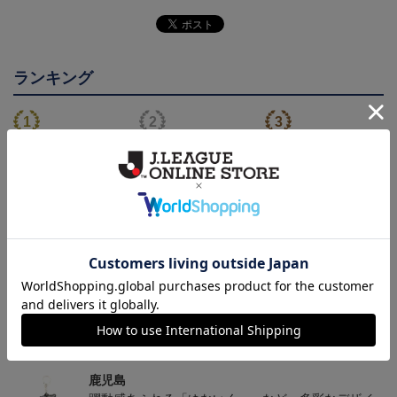
ランキング
26/27オーセンティックユ
【値引き】【すぐにお届
【すぐにお届け】明治安
ニフォーム（FP1st）
け】2025オーセンティッ
田J2・J3百年構想リーグ
13,200円～17,600円
8,800円
13,200円
6
クユニフォーム FP1st
オーセンティックユニフ
ォーム（FP1st）
トピックス
鹿児島