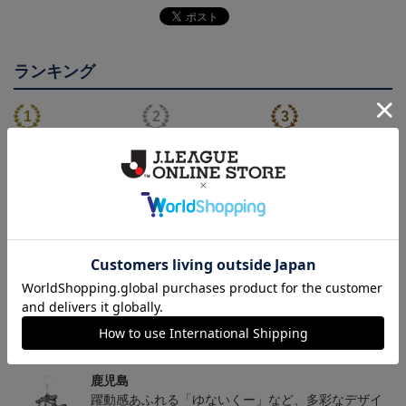
ランキング
26/27オーセンティックユ
【値引き】【すぐにお届
【すぐにお届け】明治安
ニフォーム（FP1st）
け】2025オーセンティッ
田J2・J3百年構想リーグ
13,200円～17,600円
8,800円
13,200円
6
クユニフォーム FP1st
オーセンティックユニフ
ォーム（FP1st）
トピックス
鹿児島
躍動感あふれる「ゆないくー」など、多彩なデザイ