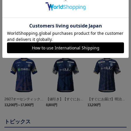
ヘルプページ
ランキング
26/27オーセンティックユ
【値引き】【すぐにお届
【すぐにお届け】明治安
ニフォーム（FP1st）
け】2025オーセンティッ
田J2・J3百年構想リーグ
13,200円～17,600円
8,800円
13,200円
3
クユニフォーム FP1st
オーセンティックユニフ
ォーム（FP1st）
トピックス