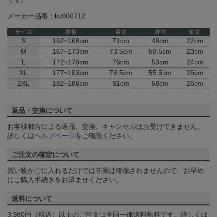
メーカー品番：ku900712
サイズ
身長
着丈
身巾
袖丈
S
162~168cm
71cm
48cm
22cm
M
167~173cm
73.5cm
50.5cm
23cm
L
172~178cm
76cm
53cm
24cm
XL
177~183cm
78.5cm
55.5cm
25cm
2XL
182~188cm
81cm
58cm
26cm
返品・交換について
お客様都合による返品、交換、キャンセルはお受けできません。
詳しくは
ヘルプページ
をご確認ください。
ご注文の確定について
買い物かごに入れるだけでは在庫は確保されませんので、お早め
にご購入手続きをお済ませください。
送料について
3,980円（税込）以上のご注文は全国一律送料無料です。詳しくは