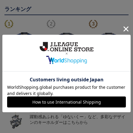
ランキング
26/27オーセンティックユ
【値引き】【すぐにお届
【すぐにお届け】明治安
ニフォーム（FP1st）
け】2025オーセンティッ
田J2・J3百年構想リーグ
13,200円～17,600円
8,800円
13,200円
6
クユニフォーム FP1st
オーセンティックユニフ
ォーム（FP1st）
トピックス
鹿児島
躍動感あふれる「ゆないくー」など、多彩なデザイ
ンのキーホルダーはこちらから