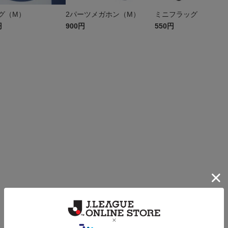
グ（M）
2パーツメガホン（M）
ミニフラッグ
円
900円
550円