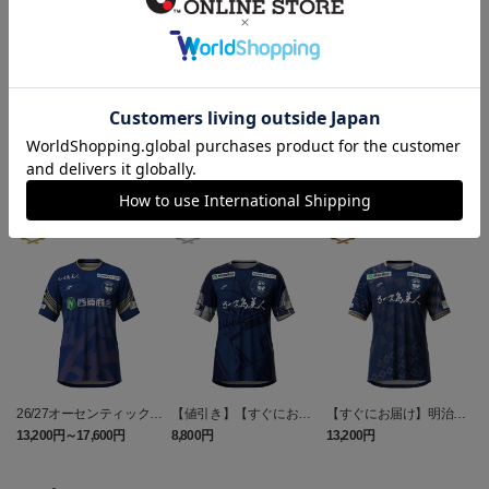
ギフト対応について
ヘルプページ
ランキング
26/27オーセンティックユ
【値引き】【すぐにお届
【すぐにお届け】明治安
ニフォーム（FP1st）
け】2025オーセンティッ
田J2・J3百年構想リーグ
13,200円～17,600円
8,800円
13,200円
6
クユニフォーム FP1st
オーセンティックユニフ
ォーム（FP1st）