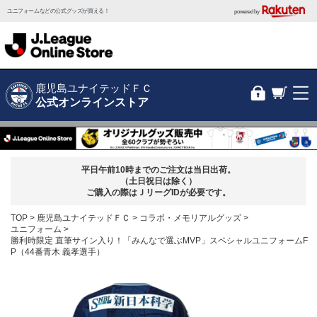
ユニフォームなどの公式グッズが買える！
powered by
鹿児島ユナイテッドＦＣ
公式オンラインストア
平日午前10時までのご注文は当日出荷。
（土日祝日は除く）
ご購入の際はＪリーグIDが必要です。
TOP
鹿児島ユナイテッドＦＣ
コラボ・メモリアルグッズ
ユニフォーム
勝利時限定 直筆サイン入り！「みんなで選ぶMVP」スペシャルユニフォームF
P（44番青木 義孝選手）