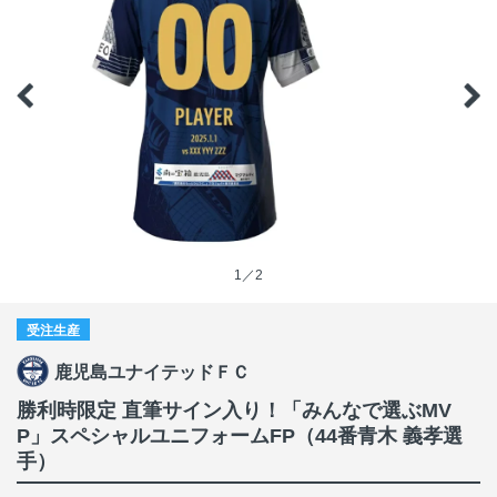
1／2
受注生産
鹿児島ユナイテッドＦＣ
勝利時限定 直筆サイン入り！「みんなで選ぶMV
P」スペシャルユニフォームFP（44番青木 義孝選
手）