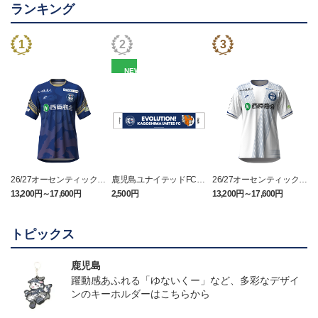
ランキング
NEW
26/27オーセンティックユ
鹿児島ユナイテッドFC
26/27オーセンティックユ
ニフォーム（FP1st）
バクーダ タオルマフラ
ニフォーム（FP2nd）
13,200円～17,600円
2,500円
13,200円～17,600円
1
ー
トピックス
鹿児島
躍動感あふれる「ゆないくー」など、多彩なデザイ
ンのキーホルダーはこちらから