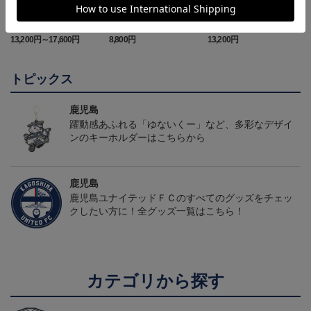
26/27オーセンティックユ
【値引き】【すぐにお届
【すぐにお届け】明治安
ニフォーム（FP1st）
け】2025オーセンティッ
田J2・J3百年構想リーグ
13,200円～17,600円
8,800円
13,200円
6
クユニフォーム FP1st
オーセンティックユニフ
ォーム（FP1st）
トピックス
鹿児島
躍動感あふれる「ゆないくー」など、多彩なデザイ
ンのキーホルダーはこちらから
鹿児島
鹿児島ユナイテッドＦＣのすべてのグッズをチェッ
クしたい方に！全グッズ一覧はこちら！
カテゴリから探す