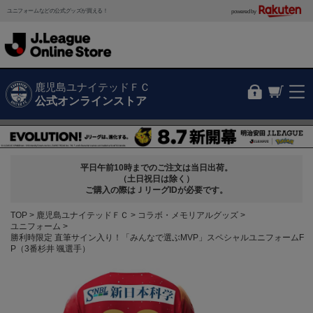
ユニフォームなどの公式グッズが買える！
powered by
鹿児島ユナイテッドＦＣ
公式オンラインストア
平日午前10時までのご注文は当日出荷。
（土日祝日は除く）
ご購入の際はＪリーグIDが必要です。
TOP
鹿児島ユナイテッドＦＣ
コラボ・メモリアルグッズ
ユニフォーム
勝利時限定 直筆サイン入り！「みんなで選ぶMVP」スペシャルユニフォームF
P（3番杉井 颯選手）