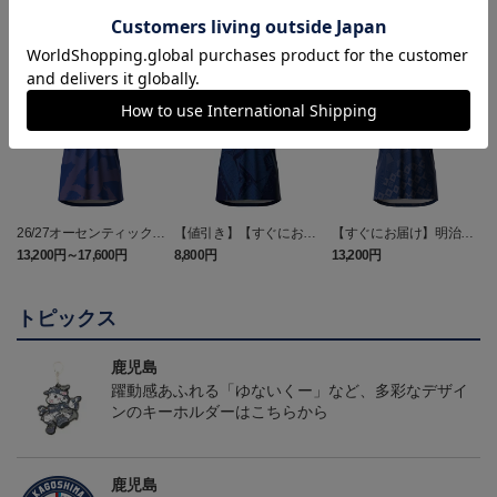
26/27オーセンティックユ
【値引き】【すぐにお届
【すぐにお届け】明治安
ニフォーム（FP1st）
け】2025オーセンティッ
田J2・J3百年構想リーグ
13,200円～17,600円
8,800円
13,200円
6
クユニフォーム FP1st
オーセンティックユニフ
ォーム（FP1st）
トピックス
鹿児島
躍動感あふれる「ゆないくー」など、多彩なデザイ
ンのキーホルダーはこちらから
鹿児島