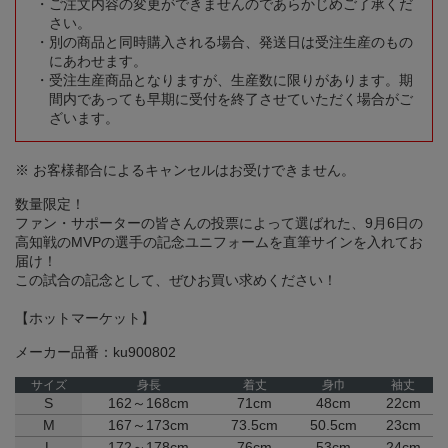
ご注文内容の変更ができませんのであらかじめご了承くだ
さい。
別の商品と同時購入される場合、発送日は受注生産のもの
にあわせます。
受注生産商品となりますが、生産数に限りがあります。期
間内であっても早期に受付を終了させていただく場合がご
ざいます。
※ お客様都合によるキャンセルはお受けできません。
数量限定！
ファン・サポーターの皆さんの投票によって選ばれた、9月6日の
高知戦のMVPの選手の記念ユニフォームを直筆サインを入れてお
届け！
この試合の記念として、ぜひお買い求めください！
【ホットマーケット】
メーカー品番：ku900802
サイズ
身長
着丈
身巾
袖丈
S
162～168cm
71cm
48cm
22cm
M
167～173cm
73.5cm
50.5cm
23cm
L
172～178cm
76cm
53cm
24cm