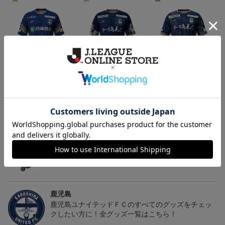
26/27オーセンティックユ
【値引き】【すぐにお届
【すぐにお届け】明治安
ニフォーム（FP1st）
け】2025オーセンティッ
田J2・J3百年構想リーグ
13,200円～17,600円
8,800円
13,200円
6
クユニフォーム FP1st
オーセンティックユニフ
ォーム（FP1st）
トピックス
鹿児島
躍動感あふれる「ゆないくー」など、多彩なデザイ
ンのキーホルダーはこちらから
鹿児島
鹿児島ユナイテッドＦＣのすべてのグッズをチェッ
クしたい方に！全グッズ一覧はこちら！