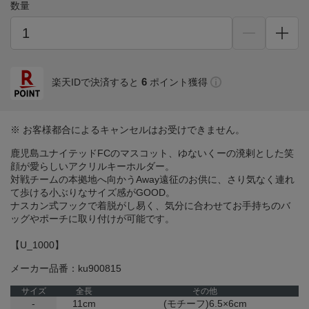
数量
6
楽天IDで決済すると
ポイント獲得
※ お客様都合によるキャンセルはお受けできません。
鹿児島ユナイテッドFCのマスコット、ゆないくーの溌剌とした笑
顔が愛らしいアクリルキーホルダー。
対戦チームの本拠地へ向かうAway遠征のお供に、さり気なく連れ
て歩ける小ぶりなサイズ感がGOOD。
ナスカン式フックで着脱がし易く、気分に合わせてお手持ちのバ
ッグやポーチに取り付けが可能です。
【U_1000】
メーカー品番：ku900815
サイズ
全長
その他
-
11cm
(モチーフ)6.5×6cm