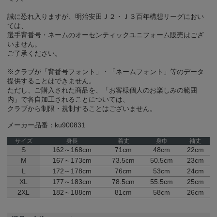
誠に恐れ入りますが、明治安田Ｊ２・Ｊ３百年構想リーグにおい
ては、
選手背番号・ネームのオーセンティックユニフォーム販売はござ
いません。
ご了承ください。
※クラブが「背番号フォント」・「ネームフォント」等のデータ
提供することはできません。
ただし、ご購入された商品を、「お客様個人のお楽しみの範囲
内」で各自加工されることについては、
クラブから制限・規制することはございません。
メーカー品番：ku900831
サイズ
身長
着丈
身巾
袖丈
S
162～168cm
71cm
48cm
22cm
M
167～173cm
73.5cm
50.5cm
23cm
L
172～178cm
76cm
53cm
24cm
XL
177～183cm
78.5cm
55.5cm
25cm
2XL
182～188cm
81cm
58cm
26cm