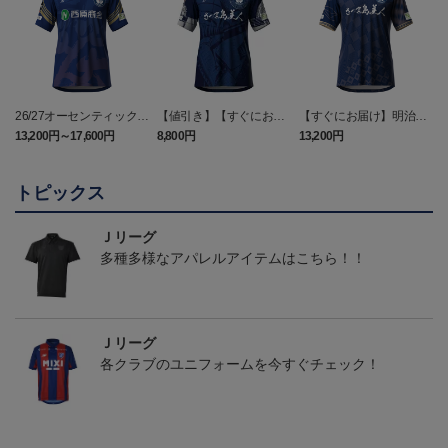
26/27オーセンティックユ
【値引き】【すぐにお届
【すぐにお届け】明治安
ニフォーム（FP1st）
け】2025オーセンティッ
田J2・J3百年構想リーグ
13,200円～17,600円
8,800円
13,200円
6
クユニフォーム FP1st
オーセンティックユニフ
ォーム（FP1st）
トピックス
Ｊリーグ
多種多様なアパレルアイテムはこちら！！
Ｊリーグ
各クラブのユニフォームを今すぐチェック！