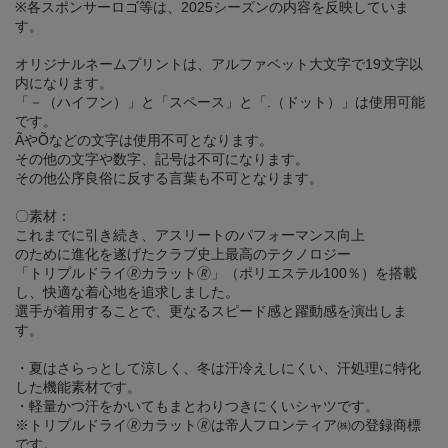
※各スポンサーロゴ等は、2025シーズンの内容を反映していま
す。
オリジナルネームプリントは、アルファベット大文字で19文字以
内になります。
「－（ハイフン）」と「スペース」と「.（ドット）」は使用可能
です。
ÃやÕなどの文字は使用不可となります。
その他の文字や数字、記号は不可になります。
その他公序良俗に反する言葉も不可となります。
〇素材：
これまでに引き続き、アスリートのパフォーマンス向上
のために進化を遂げたクラブ史上最高のテクノロジー
「トリプルドライ🄬カラット🄬」（ポリエステル100％）を搭載
し、快適な着心地を追求しました。
選手が着用することで、更なるスピード感と躍動感を演出しま
す。
・夏はさらっとして涼しく、冬は汗冷えしにくい、汗処理に特化
した機能素材です。
・軽量かつ汗をかいてもまとわりつきにくいシャツです。
※トリプルドライ🄬カラット🄬は帝人フロンティア㈱の登録商標
です。