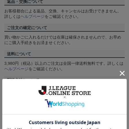
返品・交換について
お客様都合による返品、交換、キャンセルはお受けできません。
詳しくは
ヘルプページ
をご確認ください。
ご注文の確定について
買い物かごに入れるだけでは在庫は確保されませんので、お早め
にご購入手続きをお済ませください。
送料について
3,980円（税込）以上のご注文は全国一律送料無料です。詳しくは
ヘルプページ
をご確認ください。
配送方法について
一部商品はメール便でのお届けとなる場合がございます。詳しく
は
ヘルプページ
をご確認ください。
商品について
【カラーについて】
商品画像は、お使いのパソコンのモニターおよびスマートフォン
のメーカー・機種・画面設定等により、実際の商品の色と異なっ