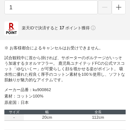
17
楽天IDで決済すると
ポイント獲得
※ お客様都合によるキャンセルはお受けできません。
試合観戦中に首から掛ければ、サポーターのボルテージがいっそ
う加速するタオルマフラー。 鹿児島ユナイテッドFCの公式マスコ
ット「ゆないくー」が可愛らしく顔を覗かせる姿がポイント。 吸
水性に優れた程良く厚手のコットン素材を100％使用し、ソフトな
肌触りが魅力的なアイテムです。
メーカー品番：ku900862
素材：コットン100%
原産国：日本
サイズ
幅
全長
-
20cm
112cm