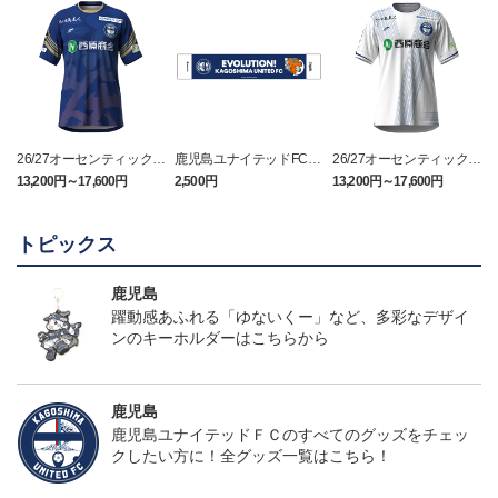
26/27オーセンティックユ
鹿児島ユナイテッドFC
26/27オーセンティックユ
ニフォーム（FP1st）
バクーダ タオルマフラ
ニフォーム（FP2nd）
13,200円～17,600円
2,500円
13,200円～17,600円
1
ー
トピックス
鹿児島
躍動感あふれる「ゆないくー」など、多彩なデザイ
ンのキーホルダーはこちらから
鹿児島
鹿児島ユナイテッドＦＣのすべてのグッズをチェッ
クしたい方に！全グッズ一覧はこちら！