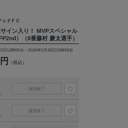
テッドＦＣ
筆サイン入り！ MVPスペシャル
P2nd）（8番藤村 慶太選手）
5日12時00分～2026年5月26日23時59分
0円
（税込）
販売終了
送
販売終了
送