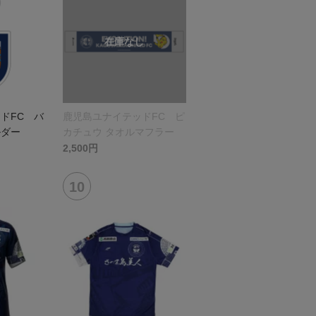
ドFC バ
鹿児島ユナイテッドFC ピ
ルダー
カチュウ タオルマフラー
2,500円