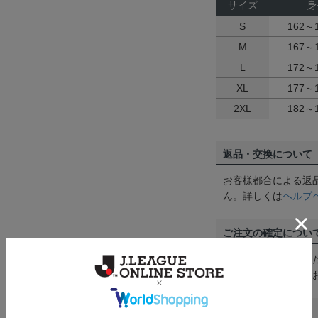
サイズ
身
S
162～
M
167～
L
172～
XL
177～
2XL
182～
返品・交換について
お客様都合による返
ん。詳しくは
ヘルプ
ご注文の確定につい
買い物かごに入れる
めにご購入手続きを
送料について