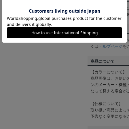
3,980円（税込）
は
ヘルプページ
をご
配送方法について
一部商品はメール便
くは
ヘルプページ
を
商品について
【カラーについて】
商品画像は、お使い
ンのメーカー・機種
なって見える場合が
【仕様について】
取り扱い商品によっ
予告なく変更になる