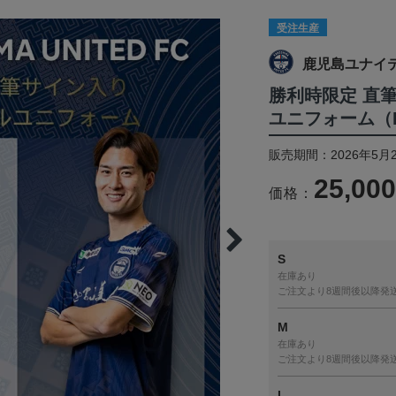
受注生産
鹿児島ユナイ
勝利時限定 直
ユニフォーム（F
販売期間：2026年5月2
25,00
価格：
S
在庫あり
ご注文より8週間後以降発
M
在庫あり
ご注文より8週間後以降発
L