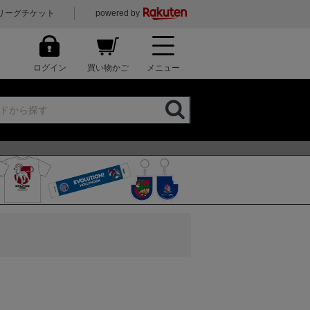
リーグチケット
powered by
ログイン
買い物かご
メニュー