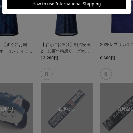
】【すぐにお届
【すぐにお届け】明治安田J
2025レプリカユ
5オーセンティック
2・J3百年構想リーグオー
 FP1st
センティックユニフォーム
13,200円
6,600円
（FP1st）