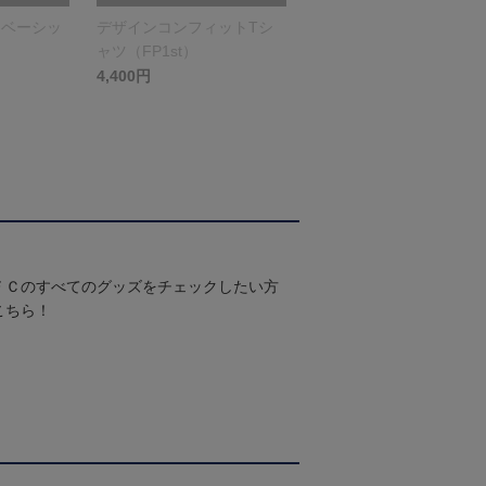
（ベーシッ
デザインコンフィットTシ
ャツ（FP1st）
4,400円
ＦＣのすべてのグッズをチェックしたい方
こちら！