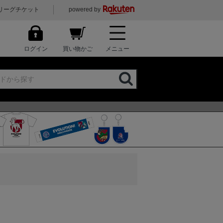
リーグチケット
powered by
ログイン
買い物かご
メニュー