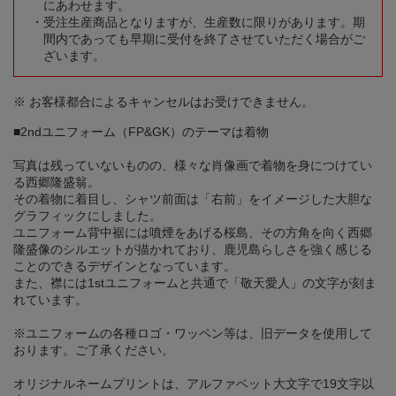
にあわせます。
受注生産商品となりますが、生産数に限りがあります。期
間内であっても早期に受付を終了させていただく場合がご
ざいます。
※ お客様都合によるキャンセルはお受けできません。
■2ndユニフォーム（FP&GK）のテーマは着物
写真は残っていないものの、様々な肖像画で着物を身につけてい
る西郷隆盛翁。
その着物に着目し、シャツ前面は「右前」をイメージした大胆な
グラフィックにしました。
ユニフォーム背中裾には噴煙をあげる桜島、その方角を向く西郷
隆盛像のシルエットが描かれており、鹿児島らしさを強く感じる
ことのできるデザインとなっています。
また、襟には1stユニフォームと共通で「敬天愛人」の文字が刻ま
れています。
※ユニフォームの各種ロゴ・ワッペン等は、旧データを使用して
おります。ご了承ください。
オリジナルネームプリントは、アルファベット大文字で19文字以