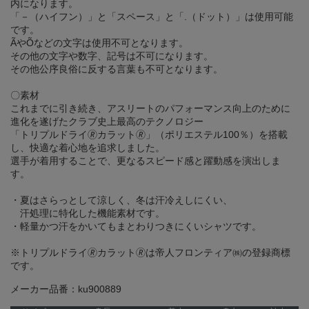
内になります。
「－（ハイフン）」と「スペース」と「.（ドット）」は使用可能
です。
ÃやÕなどの文字は使用不可となります。
その他の文字や数字、記号は不可になります。
その他公序良俗に反する言葉も不可となります。
〇素材
これまでに引き続き、アスリートのパフォーマンス向上のために
進化を遂げたクラブ史上最高のテクノロジー
「トリプルドライ🄬カラット🄬」（ポリエステル100％）を搭載
し、快適な着心地を追求しました。
選手が着用することで、更なるスピード感と躍動感を演出しま
す。
・夏はさらっとして涼しく、冬は汗冷えしにくい、
汗処理に特化した機能素材です。
・軽量かつ汗をかいてもまとわりつきにくいシャツです。
※トリプルドライ🄬カラット🄬は帝人フロンティア㈱の登録商標
です。
メーカー品番：ku900889