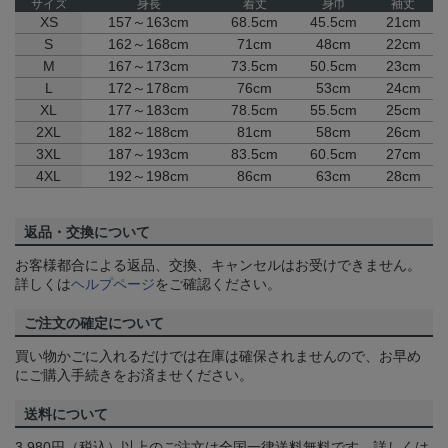
サイズ
身長
着丈
身巾
袖丈
XS
157～163cm
68.5cm
45.5cm
21cm
S
162～168cm
71cm
48cm
22cm
M
167～173cm
73.5cm
50.5cm
23cm
L
172～178cm
76cm
53cm
24cm
XL
177～183cm
78.5cm
55.5cm
25cm
2XL
182～188cm
81cm
58cm
26cm
3XL
187～193cm
83.5cm
60.5cm
27cm
4XL
192～198cm
86cm
63cm
28cm
返品・交換について
お客様都合による返品、交換、キャンセルはお受けできません。
詳しくは
ヘルプページ
をご確認ください。
ご注文の確定について
買い物かごに入れるだけでは在庫は確保されませんので、お早め
にご購入手続きをお済ませください。
送料について
3,980円（税込）以上のご注文は全国一律送料無料です。詳しくは