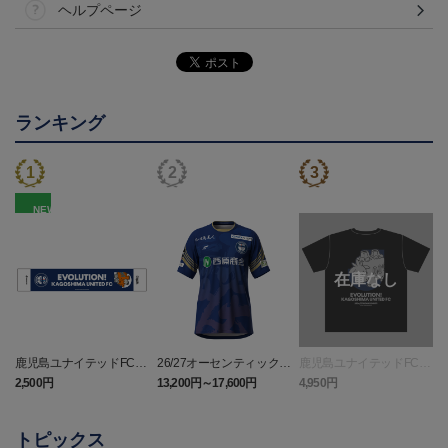
ヘルプページ
ランキング
NEW
鹿児島ユナイテッドFC
26/27オーセンティックユ
鹿児島ユナイテッドFC
バクーダ タオルマフラ
ニフォーム（FP1st）
バクーダ Tシャツ BLACK
2,500円
13,200円～17,600円
4,950円
1
ー
トピックス