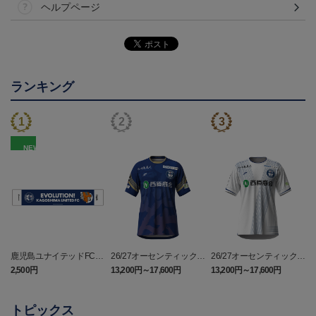
ヘルプページ
ランキング
NEW
鹿児島ユナイテッドFC
26/27オーセンティックユ
26/27オーセンティックユ
バクーダ タオルマフラ
ニフォーム（FP1st）
ニフォーム（FP2nd）
2,500円
13,200円～17,600円
13,200円～17,600円
1
ー
トピックス