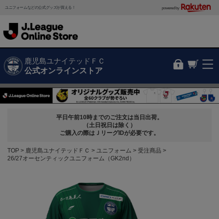
ユニフォームなどの公式グッズが買える！
powered by
鹿児島ユナイテッドＦＣ
公式オンラインストア
平日午前10時までのご注文は当日出荷。
（土日祝日は除く）
ご購入の際はＪリーグIDが必要です。
TOP
鹿児島ユナイテッドＦＣ
ユニフォーム
受注商品
26/27オーセンティックユニフォーム（GK2nd）