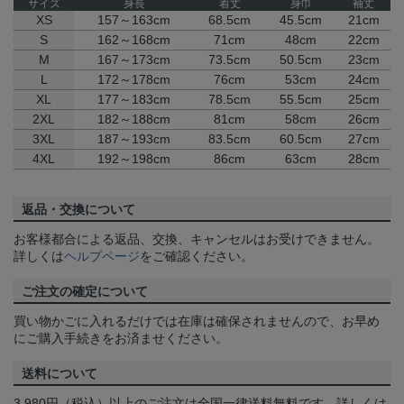
サイズ
身長
着丈
身巾
袖丈
XS
157～163cm
68.5cm
45.5cm
21cm
S
162～168cm
71cm
48cm
22cm
M
167～173cm
73.5cm
50.5cm
23cm
L
172～178cm
76cm
53cm
24cm
XL
177～183cm
78.5cm
55.5cm
25cm
2XL
182～188cm
81cm
58cm
26cm
3XL
187～193cm
83.5cm
60.5cm
27cm
4XL
192～198cm
86cm
63cm
28cm
返品・交換について
お客様都合による返品、交換、キャンセルはお受けできません。
詳しくは
ヘルプページ
をご確認ください。
ご注文の確定について
買い物かごに入れるだけでは在庫は確保されませんので、お早め
にご購入手続きをお済ませください。
送料について
3,980円（税込）以上のご注文は全国一律送料無料です。詳しくは