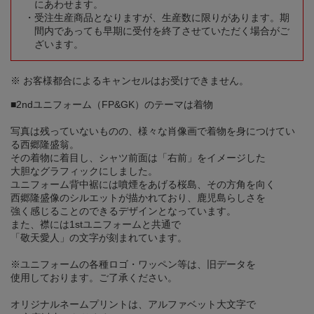
にあわせます。
受注生産商品となりますが、生産数に限りがあります。期
間内であっても早期に受付を終了させていただく場合がご
ざいます。
※ お客様都合によるキャンセルはお受けできません。
■2ndユニフォーム（FP&GK）のテーマは着物
写真は残っていないものの、様々な肖像画で着物を身につけてい
る西郷隆盛翁。
その着物に着目し、シャツ前面は「右前」をイメージした
大胆なグラフィックにしました。
ユニフォーム背中裾には噴煙をあげる桜島、その方角を向く
西郷隆盛像のシルエットが描かれており、鹿児島らしさを
強く感じることのできるデザインとなっています。
また、襟には1stユニフォームと共通で
「敬天愛人」の文字が刻まれています。
※ユニフォームの各種ロゴ・ワッペン等は、旧データを
使用しております。ご了承ください。
オリジナルネームプリントは、アルファベット大文字で