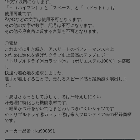
19文字以内になります。
「－（ハイフン）」と「スペース」と「.（ドット）」は
使用可能です。
ÃやÕなどの文字は使用不可となります。
その他の文字や数字、記号は不可になります。
その他公序良俗に反する言葉も不可となります。
〇素材：
これまでに引き続き、アスリートのパフォーマンス向上
のために進化を遂げたクラブ史上最高のテクノロジー
「トリプルドライ🄬カラット🄬」（ポリエステル100％）を搭載
し、
快適な着心地を追求しました。
選手が着用することで、更なるスピード感と躍動感を演出しま
す。
・夏はさらっとして涼しく、冬は汗冷えしにくい、
汗処理に特化した機能素材です。
・軽量かつ汗をかいてもまとわりつきにくいシャツです。
※トリプルドライ🄬カラット🄬は帝人フロンティア㈱の登録商標
です。
メーカー品番：ku900891