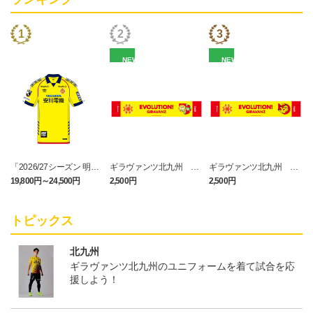
NEW
NEW
「2026/27シーズン 明治
ギラヴァンツ北九州 キ
ギラヴァンツ北九州 ピ
安田J3リーグ」オーセン
マワリ タオルマフラー
カチュウ タオルマフラー
19,800円～24,500円
2,500円
2,500円
1
ティックユニフォームFP
1st
トピックス
北九州
ギラヴァンツ北九州のユニフォームを着て試合を応
援しよう！