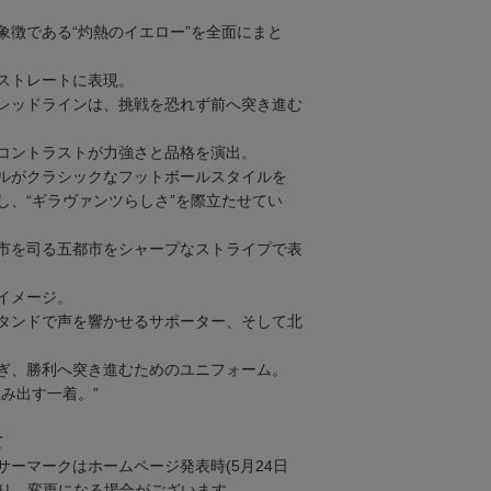
象徴である“灼熱のイエロー”を全面にまと
ストレートに表現。
レッドラインは、挑戦を恐れず前へ突き進む
コントラストが力強さと品格を演出。
ルがクラシックなフットボールスタイルを
し、“ギラヴァンツらしさ”を際立たせてい
市を司る五都市をシャープなストライプで表
イメージ。
タンドで声を響かせるサポーター、そして北
ぎ、勝利へ突き進むためのユニフォーム。
み出す一着。”
て
サーマークはホームページ発表時(5月24日
なり、変更になる場合がございます。