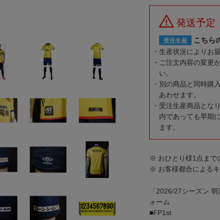
発送予定
こちら
受注生産
生産状況によりお
ご注文内容の変更
い。
別の商品と同時購
あわせます。
受注生産商品とな
内であっても早期
ます。
※ おひとり様1点ま
※ お客様都合による
「2026/27シーズ
ォーム
■FP1st