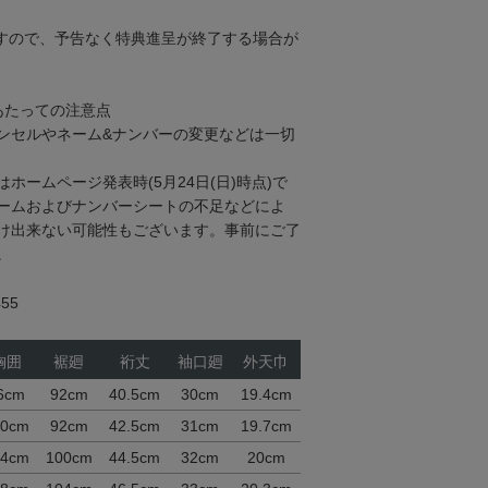
すので、予告なく特典進呈が終了する場合が
あたっての注意点
ンセルやネーム&ナンバーの変更などは一切
ホームページ発表時(5月24日(日)時点)で
ームおよびナンバーシートの不足などによ
け出来ない可能性もございます。事前にご了
。
55
胸囲
裾廻
裄丈
袖口廻
外天巾
6cm
92cm
40.5cm
30cm
19.4cm
00cm
92cm
42.5cm
31cm
19.7cm
04cm
100cm
44.5cm
32cm
20cm