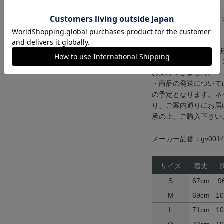
予定です。
※数量に限りがありま
ございます。
■ユニフォーム購入に
・お申し込み後のキャ
お受けできません。
・商品の発送については
の予定となります。ネ
り、ご案内通りにお届
承の上、ご購入下さい
メーカー品番：gv0014
サイズ
着丈
S
67cm
9
M
69cm
1
L
71cm
1