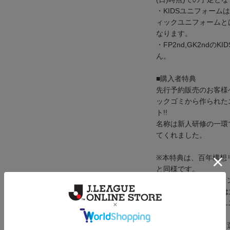
・KIDSユニフォー
ィックユニフォームと
なります。
・FP2nd,GK2nd
ん。
■購入者特典
先行予約販売のお客様
ックゴミから作られた
ト!!
名称は新人研修の一環
てくれました。
※本特典は、百年構想
と同様です。
※特典の対象はオーセ
※KIDSユニフォーム
※オーセンティックユ
す。
※今後予定されている