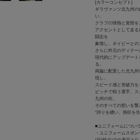
[カラーコンセプト]
ギラヴァンツ北九州の
い、
クラブの情熱と覚悟を
アクセントとして走る
闘志を
象徴し、ネイビーとの
さらに衿元のディテー
現代的にアップデート
る。
両脇に配置した北九州
現し、
スピード感と突破力を
ピッチで戦う選手、ス
九州の街。
そのすべての想いを繋
“誇りを纏い、熱狂を生
■ユニフォームについ
・ユニフォームスポン
(日)時点)での予定と