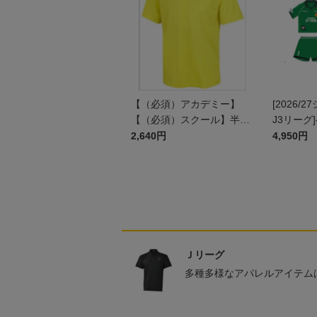
【（必須）アカデミー】
[2026/
【（必須）スクール】半袖
J3リーグ
プラクティスシャツ JR
ム上下セッ
2,640円
4,950円
ン)
Ｊリーグ
多種多様なアパレルアイテム