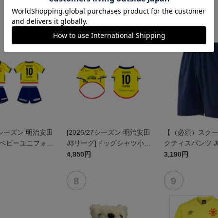
27シーズン 明治安田
[2026/27シーズン 明治安田
【（必須）スク
]ベビーユニフォー
J3リーグ]ドッグシャツ小型
クティスパンツ J
ト(FP1stデザイ
犬用(FP1stデザイン)
4,950円
3,190円