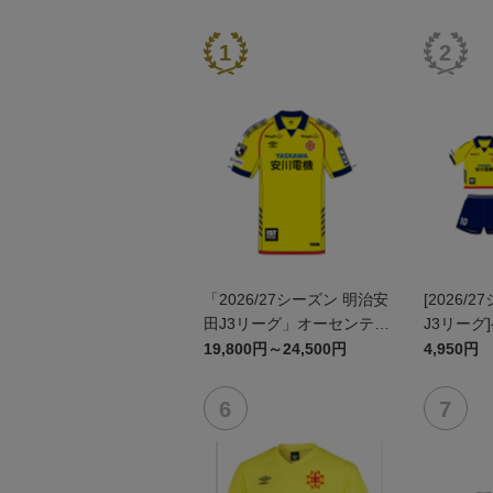
「2026/27シーズン 明治安
[2026/
田J3リーグ」オーセンティ
J3リーグ
ックユニフォームFP1st
ム上下セッ
19,800円～24,500円
4,950円
ン)