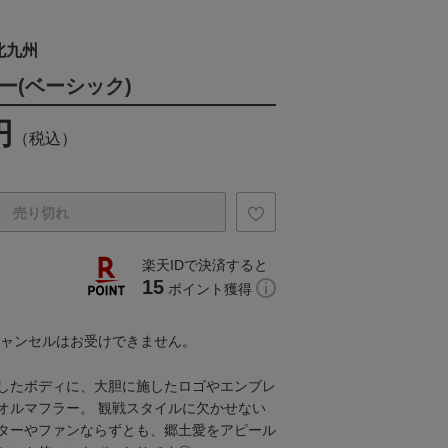
北九州
ー(ベーシック)
円
（税込）
売り切れ
楽天IDで決済すると
15
ポイント獲得
キャンセルはお受けできません。
したボディに、大胆に施したロゴやエンブレ
オルマフラー。 観戦スタイルに欠かせない
ターやファンならずとも、郷土愛をアピール