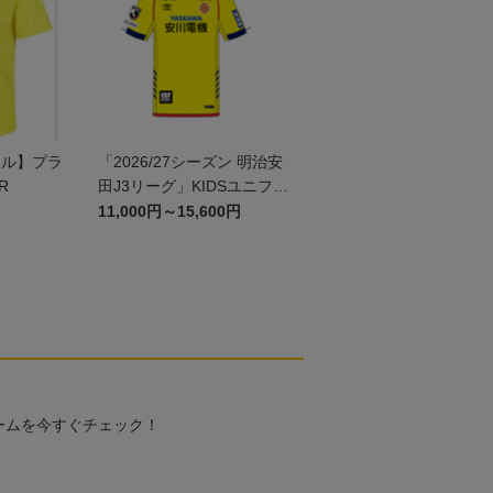
ール】プラ
「2026/27シーズン 明治安
R
田J3リーグ」KIDSユニフォ
ームFP1st
11,000円～15,600円
ームを今すぐチェック！