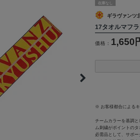
在庫なし
ギラヴァンツ
17タオルマフラ
1,650
価格：
※ お客様都合による
チームカラーを基調と
ム刺繍がポイントのタ
必需品として、サポー