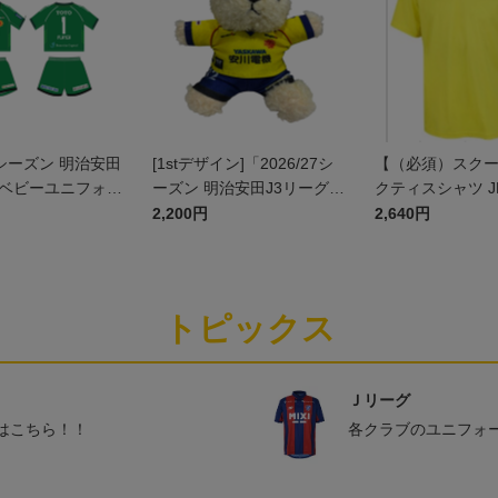
27シーズン 明治安田
[1stデザイン]「2026/27シ
【（必須）スク
]ベビーユニフォー
ーズン 明治安田J3リーグ」
クティスシャツ J
ト(GK1stデザイ
ユニフォームベア
2,200円
2,640円
トピックス
Ｊリーグ
はこちら！！
各クラブのユニフォ