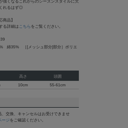
が強くなるこれからのシーズンスタイルに欠
くれるはず◎
応商品】
する詳細は
こちら
をご覧ください。
39
% 綿35% ［[メッシュ部分]部分］ポリエ
高さ
頭囲
m
10cm
55-61cm
品、交換、キャンセルはお受けできませ
ページ
をご確認ください。