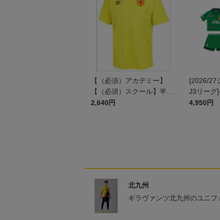
【（必須）アカデミー】
[2026/
【（必須）スクール】半袖
J3リーグ
プラクティスシャツ JR
ム上下セッ
2,640円
4,950円
ン)
北九州
ギラヴァンツ北九州のユニフ