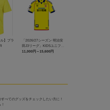
ール】プラ
「2026/27シーズン 明治安
R
田J3リーグ」KIDSユニフォ
ームFP1st
11,000円～15,600円
のすべてのグッズをチェックしたい方に！
ら！