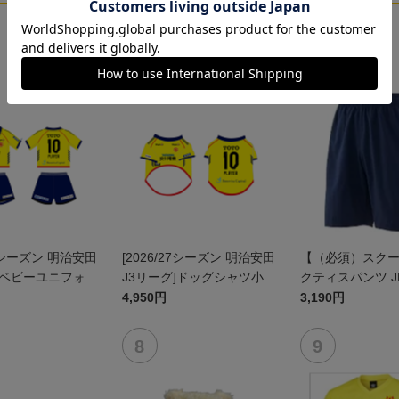
27シーズン 明治安田
[2026/27シーズン 明治安田
【（必須）スク
]ベビーユニフォー
J3リーグ]ドッグシャツ小型
クティスパンツ J
ト(FP1stデザイ
犬用(FP1stデザイン)
4,950円
3,190円