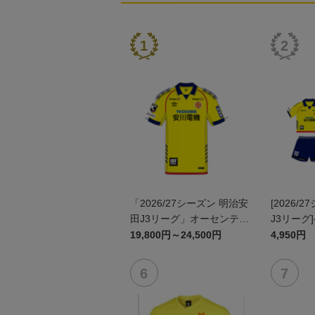
「2026/27シーズン 明治安
[2026/
田J3リーグ」オーセンティ
J3リーグ
ックユニフォームFP1st
ム上下セッ
19,800円～24,500円
4,950円
ン)