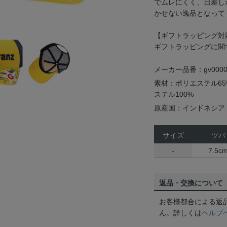
でムレにくく、日差し
かせない逸品となって
【ギフトラッピング対
ギフトラッピングに関
メーカー品番：gv0000
素材：ポリエステル65
ステル100%
原産国：インドネシア
サイズ
ツバ
-
7.5c
返品・交換について
お客様都合による返
ん。詳しくは
ヘルプ