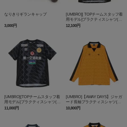
なりきりギランキャップ
[UMBRO][ TOPチームスタッフ着
用モデル]プラクティスシャツ(長
袖)
3,000円
12,100円
[UMBRO][TOPチームスタッフ着
[UMBRO]【AWAY DAYS】ジャガ
用モデル]プラクティスシャツ(半
ード長袖プラクティスシャツ(ギ
袖)
ラヴァンツ刺繍加工)
11,000円
10,800円