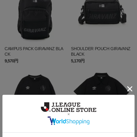
CAMPUS PACK GIRAVANZ BLA
SHOULDER POUCH GIRAVANZ
CK
BLACK
9,570円
5,170円