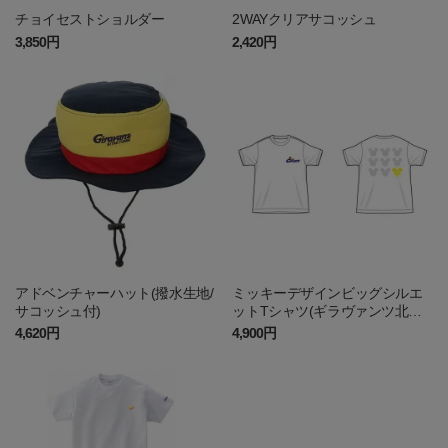
チョイセストショルダー
2WAYクリアサコッシュ
3,850円
2,420円
アドベンチャーハット(撥水生地/
ミッキーデザインビッグシルエ
サコッシュ付)
ットTシャツ(ギラヴァンツ北九
州)
4,620円
4,900円