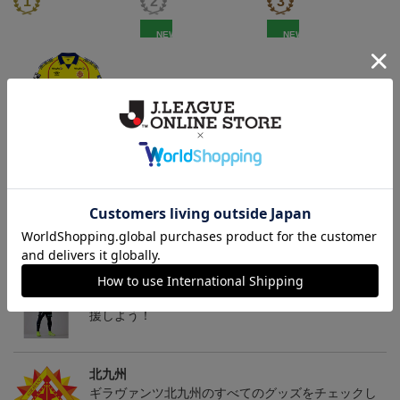
NEW
NEW
「2026/27シーズン 明治
ギラヴァンツ北九州 キ
ギラヴァンツ北九州 ピ
安田J3リーグ」オーセン
マワリ タオルマフラー
カチュウ タオルマフラー
19,800円～24,500円
2,500円
2,500円
4
ティックユニフォームFP
1st
トピックス
北九州
ギラヴァンツ北九州のユニフォームを着て試合を応
援しよう！
北九州
ギラヴァンツ北九州のすべてのグッズをチェックし