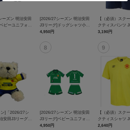
27シーズン 明治安田
[2026/27シーズン 明治安田
【（必須）スク
]ベビーユニフォー
J3リーグ]ドッグシャツ小型
クティスパンツ J
ト(FP1stデザイ
犬用(FP1stデザイン)
4,950円
3,190円
ン]「2026/27シ
[2026/27シーズン 明治安田
【（必須）スク
治安田J3リーグ」
J3リーグ]ベビーユニフォー
クティスシャツ J
ームベア
ム上下セット(GK1stデザイ
4,950円
2,640円