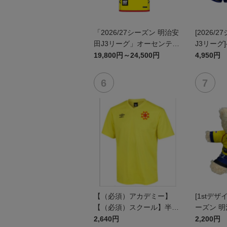
「2026/27シーズン 明治安
[2026/
田J3リーグ」オーセンティ
J3リーグ
ックユニフォームFP1st
ム上下セッ
19,800円～24,500円
4,950円
ン)
【（必須）アカデミー】
[1stデザイ
【（必須）スクール】半袖
ーズン 明
プラクティスシャツ JR
ユニフォ
2,640円
2,200円