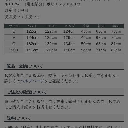
ル100% ［裏地部分］ポリエステル100%
原産国：中国
洗濯洗い：手洗い可
サイズ
バスト
ウエスト
ヒップ
肩幅
袖丈
着丈
S
122cm
122cm
124cm
45cm
65cm
75cm
M
124cm
124cm
128cm
46cm
67cm
76cm
O
132cm
132cm
134cm
50cm
68cm
81cm
2XO
140cm
140cm
140cm
54cm
71cm
85cm
返品・交換について
お客様都合による返品、交換、キャンセルはお受けできません。
詳しくは
ヘルプページ
をご確認ください。
ご注文の確定について
買い物かごに入れるだけでは在庫は確保されませんので、お早め
にご購入手続きをお済ませください。
送料について
3,980円（税込）以上のご注文は全国一律送料無料です。詳しくは