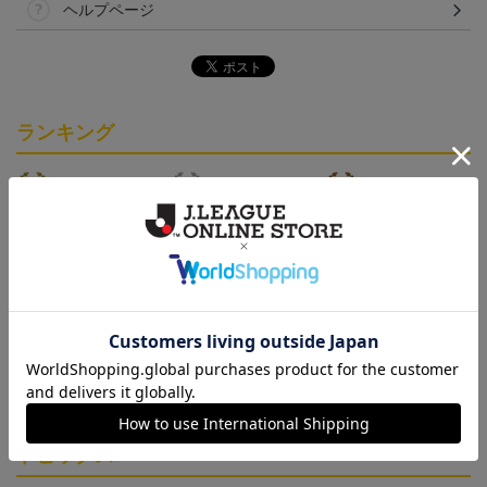
ヘルプページ
ランキング
「2026/27シーズン 明治
[2026/27シーズン 明治安
[2026/27シーズン 明治安
安田J3リーグ」オーセン
田J3リーグ]ベビーユニフ
田J3リーグ]ドッグシャツ
19,800円～24,500円
4,950円
4,950円
3
ティックユニフォームFP
ォーム上下セット(FP1st
小型犬用(FP1stデザイン)
1st
デザイン)
トピックス