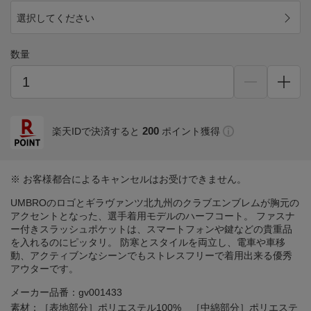
選択してください
数量
200
楽天IDで決済すると
ポイント獲得
※ お客様都合によるキャンセルはお受けできません。
UMBROのロゴとギラヴァンツ北九州のクラブエンブレムが胸元の
アクセントとなった、選手着用モデルのハーフコート。 ファスナ
ー付きスラッシュポケットは、スマートフォンや鍵などの貴重品
を入れるのにピッタリ。 防寒とスタイルを両立し、電車や車移
動、アクティブンなシーンでもストレスフリーで着用出来る優秀
アウターです。
メーカー品番：gv001433
素材：［表地部分］ポリエステル100% ［中綿部分］ポリエステ