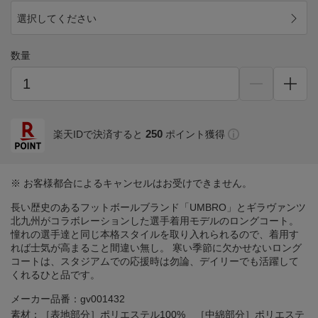
選択してください
数量
250
楽天IDで決済すると
ポイント獲得
※ お客様都合によるキャンセルはお受けできません。
長い歴史のあるフットボールブランド「UMBRO」とギラヴァンツ
北九州がコラボレーションした選手着用モデルのロングコート。
憧れの選手達と同じ本格スタイルを取り入れられるので、着用す
れば士気が高まること間違い無し。 寒い季節に欠かせないロング
コートは、スタジアムでの応援時は勿論、デイリーでも活躍して
くれるひと品です。
メーカー品番：gv001432
素材：［表地部分］ポリエステル100% ［中綿部分］ポリエステ