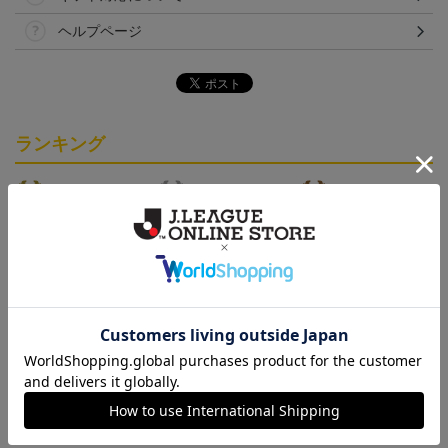
ヘルプページ
ランキング
NEW
NEW
「2026/27シーズン 明治
ギラヴァンツ北九州 キ
ギラヴァンツ北九州 ピ
安田J3リーグ」オーセン
マワリ タオルマフラー
カチュウ タオルマフラー
19,800円～24,500円
2,500円
2,500円
4
ティックユニフォームFP
1st