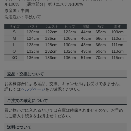
ル100% ［裏地部分］ポリエステル100%
原産国：中国
洗濯洗い：手洗い可
サイズ
バスト
ウエスト
ヒップ
肩幅
袖丈
着丈
S
120cm
122cm
122cm
44cm
65cm
109cm
M
124cm
126cm
126cm
46cm
66cm
110cm
L
128cm
128cm
130cm
48cm
66cm
111cm
O
132cm
132cm
132cm
49cm
69cm
113cm
XO
136cm
136cm
136cm
51cm
70cm
115cm
返品・交換について
お客様都合による返品、交換、キャンセルはお受けできません。
詳しくは
ヘルプページ
をご確認ください。
ご注文の確定について
買い物かごに入れるだけでは在庫は確保されませんので、お早め
にご購入手続きをお済ませください。
送料について