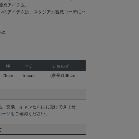
優秀アイテム。
ンのアイテムは、スタジアム観戦コーデにハ
50
横
マチ
ショルダー
25cm
5.5cm
(最長)138cm
品、交換、キャンセルはお受けできませ
ページ
をご確認ください。
て