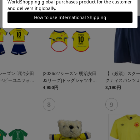
27シーズン 明治安田
[2026/27シーズン 明治安田
【（必須）スク
]ベビーユニフォー
J3リーグ]ドッグシャツ小型
クティスパンツ J
ト(FP1stデザイ
犬用(FP1stデザイン)
4,950円
3,190円