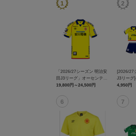
「2026/27シーズン 明治安
[2026/
田J3リーグ」オーセンティ
J3リーグ
ックユニフォームFP1st
ム上下セッ
19,800円～24,500円
4,950円
ン)