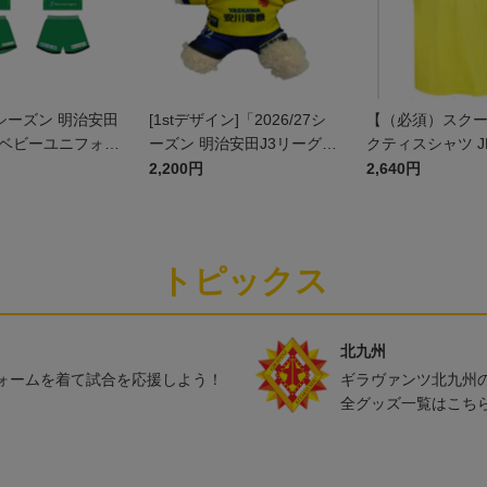
27シーズン 明治安田
[1stデザイン]「2026/27シ
【（必須）スク
]ベビーユニフォー
ーズン 明治安田J3リーグ」
クティスシャツ J
ト(GK1stデザイ
ユニフォームベア
2,200円
2,640円
トピックス
北九州
ォームを着て試合を応援しよう！
ギラヴァンツ北九州
全グッズ一覧はこち