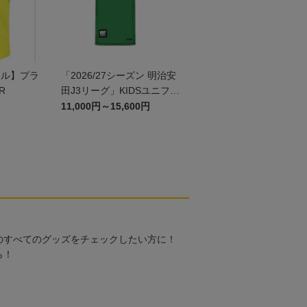
ール】プラ
「2026/27シーズン 明治安
R
田J3リーグ」KIDSユニフォ
ームGK1st
11,000円～15,600円
のすべてのグッズをチェックしたい方に！
ら！