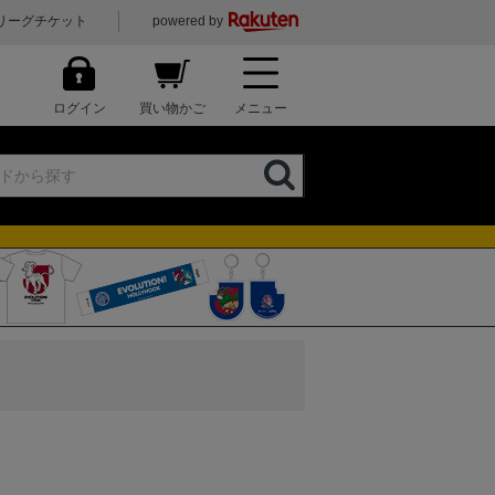
リーグチケット
powered by
ログイン
買い物かご
メニュー