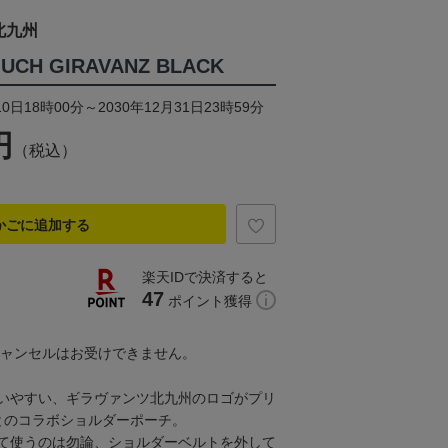
北九州
UCH GIRAVANZ BLACK
0日18時00分～2030年12月31日23時59分
円
（税込）
かごに追加する
楽天IDで決済すると
47
ポイント獲得
キャンセルはお受けできません。
いやすい、ギラヴァンツ北九州のロゴがプリ
Aとのコラボショルダーポーチ。
て使うのは勿論、ショルダーベルトを外して