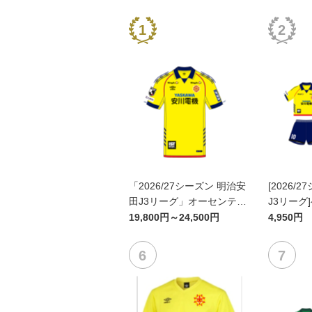
「2026/27シーズン 明治安
[2026/
田J3リーグ」オーセンティ
J3リーグ
ックユニフォームFP1st
ム上下セッ
19,800円～24,500円
4,950円
ン)