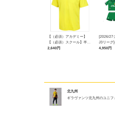
【（必須）アカデミー】
[2026/
【（必須）スクール】半袖
J3リーグ
プラクティスシャツ JR
ム上下セッ
2,640円
4,950円
ン)
北九州
ギラヴァンツ北九州のユニフ