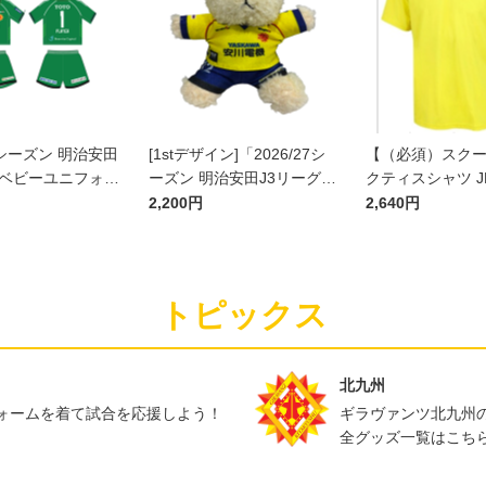
27シーズン 明治安田
[1stデザイン]「2026/27シ
【（必須）スク
]ベビーユニフォー
ーズン 明治安田J3リーグ」
クティスシャツ J
ト(GK1stデザイ
ユニフォームベア
2,200円
2,640円
トピックス
北九州
ォームを着て試合を応援しよう！
ギラヴァンツ北九州
全グッズ一覧はこち