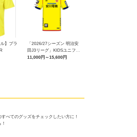
ール】プラ
「2026/27シーズン 明治安
R
田J3リーグ」KIDSユニフォ
ームFP1st
11,000円～15,600円
のすべてのグッズをチェックしたい方に！
ら！