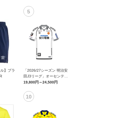
ール】プラ
「2026/27シーズン 明治安
R
田J3リーグ」オーセンティ
ックユニフォームFP2nd
19,800円～24,500円