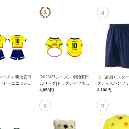
27シーズン 明治安田
[2026/27シーズン 明治安田
【（必須）スク
]ベビーユニフォー
J3リーグ]ドッグシャツ小型
クティスパンツ J
ト(FP1stデザイ
犬用(FP1stデザイン)
4,950円
3,190円