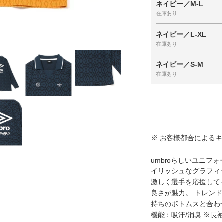
ネイビー／M-L
在庫あり
ネイビー／L-XL
在庫あり
ネイビー／S-M
在庫あり
※ お客様都合による
umbroらしいユニ
イリッシュなグラフィ
激しく選手を応援して
良さが魅力。 トレン
持ちのボトムスと合わ
機能：吸汗/消臭 ※