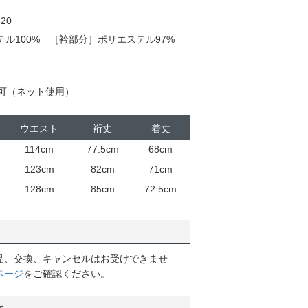
20
ステル100% ［衿部分］ポリエステル97%
可（ネット使用）
ウエスト
裄丈
着丈
114cm
77.5cm
68cm
123cm
82cm
71cm
128cm
85cm
72.5cm
品、交換、キャンセルはお受けできませ
ページ
をご確認ください。