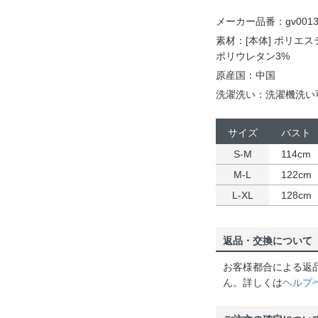
メーカー品番：gv0013
素材：[本体] ポリエ
ポリウレタン3%
原産国：中国
洗濯洗い：洗濯機洗い
サイズ
バスト
S-M
114cm
M-L
122cm
L-XL
128cm
返品・交換について
お客様都合による返
ん。詳しくは
ヘルプ