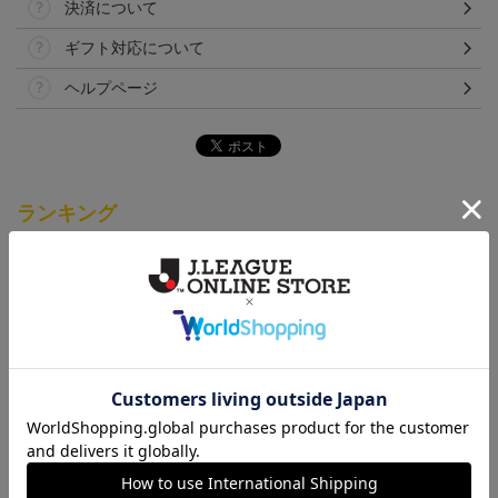
決済について
ギフト対応について
ヘルプページ
ランキング
NEW
NEW
「2026/27シーズン 明治
ギラヴァンツ北九州 キ
ギラヴァンツ北九州 ピ
安田J3リーグ」オーセン
マワリ タオルマフラー
カチュウ タオルマフラー