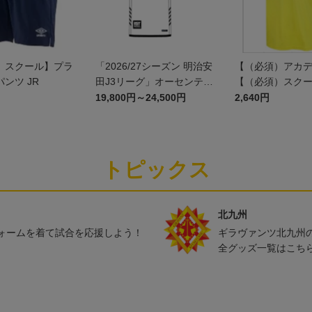
）スクール】プラ
「2026/27シーズン 明治安
【（必須）アカ
ンツ JR
田J3リーグ」オーセンティ
【（必須）スク
ックユニフォームFP2nd
プラクティスシャツ
19,800円～24,500円
2,640円
トピックス
北九州
ォームを着て試合を応援しよう！
ギラヴァンツ北九州
全グッズ一覧はこち