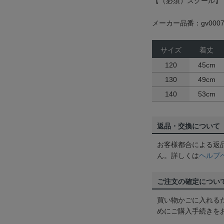
【（必須）スクール】
メーカー品番：gv0007
サイズ
着丈
120
45cm
130
49cm
140
53cm
返品・交換について
お客様都合による返
ん。詳しくは
ヘルプ
ご注文の確定につい
買い物かごに入れる
めにご購入手続きを