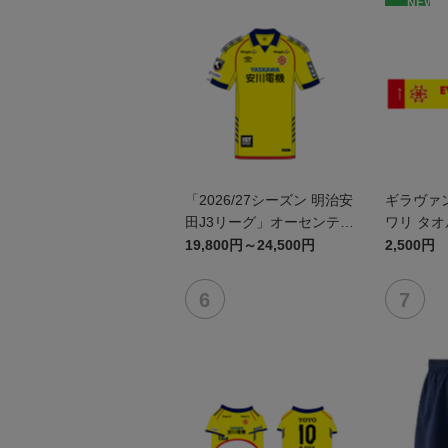
NEW
「2026/27シーズン 明治安
ギラヴァ
田J3リーグ」オーセンティ
ワリ タ
ックユニフォームFP1st
19,800円～24,500円
2,500円