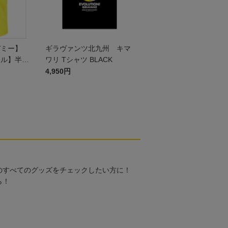
デミー】
ギラヴァンツ北九州 キマ
ール】半袖
ワリ Tシャツ BLACK
 JR
4,950円
のすべてのグッズをチェックしたい方に！
ら！