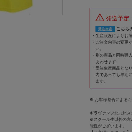
発送予定
こちら
受注生産
生産状況によりお
ご注文内容の変更
い。
別の商品と同時購
あわせます。
受注生産商品とな
内であっても早期
ます。
※ お客様都合による
ギラヴァンツ北九州ス
※スクール生以外の方
能性がございます。