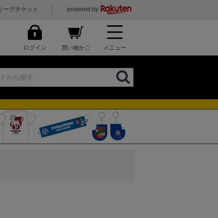
リーグチケット
powered by
ログイン
買い物かご
メニュー