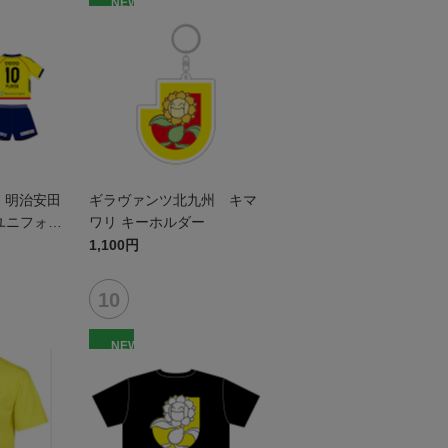
NEW
ン 明治安田
ギラヴァンツ北九州 キマ
ユニフォー
ワリ キーホルダー
1stデザイ
1,100円
NEW