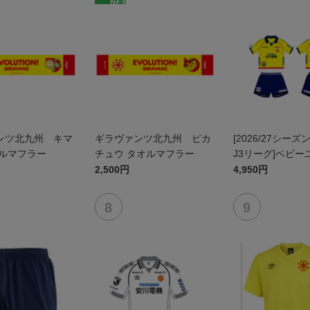
NEW
ンツ北九州 キマ
ギラヴァンツ北九州 ピカ
[2026/27シーズ
オルマフラー
チュウ タオルマフラー
J3リーグ]ベビー
ム上下セット(FP
2,500円
4,950円
ン)