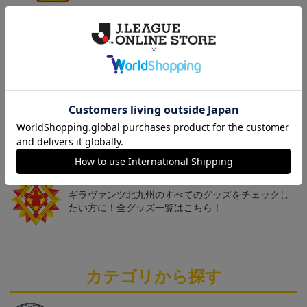
「2026/27シーズン 明治
[2026/27シーズン 明治安
[2026/27シーズン 明治安
安田J3リーグ」オーセン
田J3リーグ]ベビーユニフ
田J3リーグ]ドッグシャツ
19,800円～24,500円
4,950円
4,950円
3
ティックユニフォームFP
ォーム上下セット(FP1st
小型犬用(FP1stデザイン)
1st
デザイン)
トピックス
北九州
ギラヴァンツ北九州のユニフォームを着て試合を応
援しよう！
北九州
ギラヴァンツ北九州のすべてのグッズをチェックし
たい方に！全グッズ一覧はこちら！
カテゴリから探す