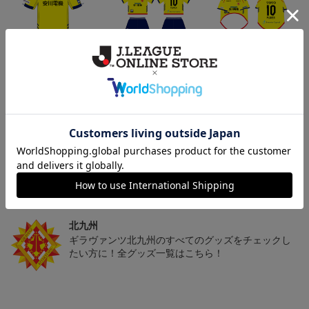
「2026/27シーズン 明治
[2026/27シーズン 明治安
[2026/27シーズン 明治安
安田J3リーグ」オーセン
田J3リーグ]ベビーユニフ
田J3リーグ]ドッグシャツ
19,800円～24,500円
4,950円
4,950円
3
ティックユニフォームFP
ォーム上下セット(FP1st
小型犬用(FP1stデザイン)
1st
デザイン)
トピックス
北九州
ギラヴァンツ北九州のユニフォームを着て試合を応
援しよう！
北九州
ギラヴァンツ北九州のすべてのグッズをチェックし
たい方に！全グッズ一覧はこちら！