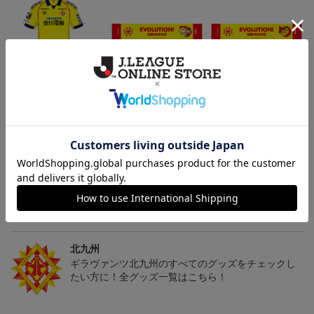
「2026/27シーズン 明治
ギラヴァンツ北九州 キ
ギラヴァンツ北九州 ピ
安田J3リーグ」オーセン
マワリ タオルマフラー
カチュウ タオルマフラー
19,800円～24,500円
2,500円
2,500円
4
ティックユニフォームFP
1st
トピックス
北九州
ギラヴァンツ北九州のユニフォームを着て試合を応
援しよう！
北九州
ギラヴァンツ北九州のすべてのグッズをチェックし
たい方に！全グッズ一覧はこちら！